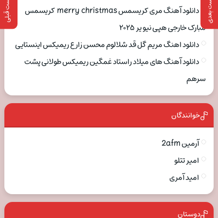
پست بعدی
پست قبلی
دانلود آهنگ مری کریسمس merry christmas کریسمس
مبارک خارجی هپی نیو یر ۲۰۲۵
دانلود اهنگ مریم گل قد شلالوم محسن زارع ریمیکس اینستایی
دانلود آهنگ های میلاد راستاد غمگین ریمیکس طولانی پشت
سرهم
خوانندگان
آرمین 2afm
امیر تتلو
امید آمری
دوستان