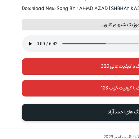
Download New Song BY : AHMD AZAD | SHBHAY KARV
موزیک شبهای کارون
با کیفیت عالی 320
 با کیفیت خوب 128
نگ های احمد آزاد
گ
8 سپتامبر 2023