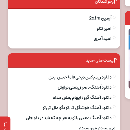
خوانندگان
آرمین 2afm
امیر تتلو
امید آمری
پست های جدید
دانلود ریمیکس دیجی فاما حبس ابدی
دانلود آهنگ ناصر زینعلی نوازش
دانلود آهنگ گروه ایهام بغض مدام
دانلود آهنگ خوشگل کی تو بگو مال کی تو
دانلود آهنگ معین با تو به هر چه که باید در دلو جان
پست قبلی
می‌رسیدم من رسیدم