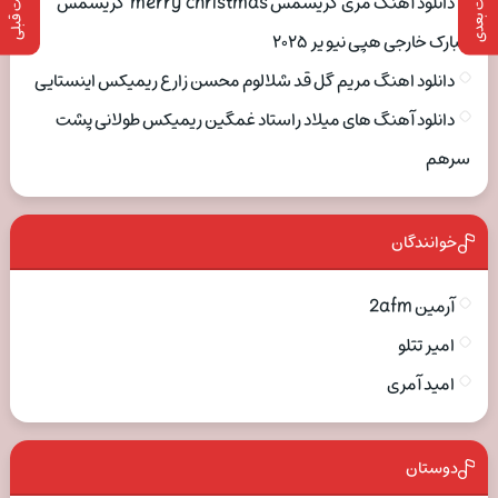
پست بعدی
پست قبلی
دانلود آهنگ مری کریسمس merry christmas کریسمس
مبارک خارجی هپی نیو یر ۲۰۲۵
دانلود اهنگ مریم گل قد شلالوم محسن زارع ریمیکس اینستایی
دانلود آهنگ های میلاد راستاد غمگین ریمیکس طولانی پشت
سرهم
خوانندگان
آرمین 2afm
امیر تتلو
امید آمری
دوستان