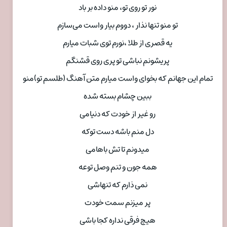
نور تو روی تو، منو داده بر باد
تو منو تنها نذار ، دووم بیار واست می‌سازم
یه قصری از طلا ،نورم توی شبات میارم
پریشونم نباشی تو پری روی قشنگم
تمام این جهانم که بخوای واست میارم متن آهنگ (طلسم تو)منو
ببین چشام بسته شده
رو غیر از خودت که دنیامی
دل منم باشه دست توکه
میدونم تا تش باهامی
همه جون و تنم وصل توعه
نمی ذارم که تنهاشی
پر میزنم سمت خودت
هیچ فرقی نداره کجا باشی