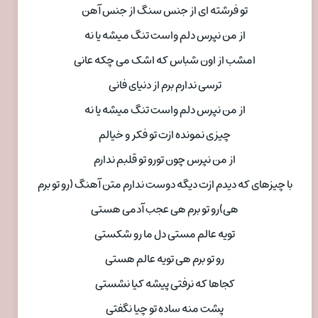
تو فرشته ای از جنس سنگ از جنس آهن
از من نپرس دلم واست تنگ میشه یا نه
امشب از اون شباس که اشک می چکه عانی
ترسی ندارم برم از دنیای فانی
از من نپرس دلم واست تنگ میشه یا نه
چیزی نمونده ازت تو فکر و خیالم
از من نپرس چون تورو تو قلبم ندارم
با چیزهای که دیدم ازت دیگه دوست ندارم متن آهنگ (رو تو برم
هی)رو تو برم هی عجب آدمی هستی
تویه عالم مستی دل ما رو شکستی
رو تو برم هی تویه عالم هستی
کجاها که نرفتی پیشه کیا نشستی
پشت منه ساده تو چیا نگفتی