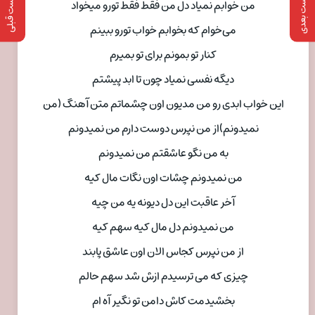
پست بعدی
پست قبلی
من خوابم نمیاد دل من فقط فقط تورو میخواد
می‌خوام که بخوابم خواب تورو ببینم
کنار تو بمونم برای تو بمیرم
دیگه نفسی نمیاد چون تا ابد پیشتم
این خواب ابدی رو من مدیون اون چشماتم متن آهنگ (من
نمیدونم)از من نپرس دوست دارم من نمیدونم
به من نگو عاشقتم من نمیدونم
من نمیدونم چشات اون نگات مال کیه
آخر عاقبت این دل دیونه یه من چیه
من نمیدونم دل مال کیه سهم کیه
از من نپرس کجاس الان اون عاشق پابند
چیزی که می ترسیدم ازش شد سهم حالم
بخشیدمت کاش دامن تو نگیر آه ام