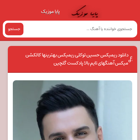
پایا موزیک
جستجو
دانلود ریمیکس حسین توکلی ریمیکس بهترینها کالکشن
میکس آهنگهای تایم بالا پادکست گلچین