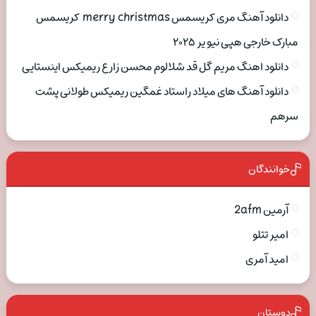
دانلود آهنگ مری کریسمس merry christmas کریسمس
مبارک خارجی هپی نیو یر ۲۰۲۵
دانلود اهنگ مریم گل قد شلالوم محسن زارع ریمیکس اینستایی
دانلود آهنگ های میلاد راستاد غمگین ریمیکس طولانی پشت
سرهم
خوانندگان
آرمین 2afm
امیر تتلو
امید آمری
دوستان