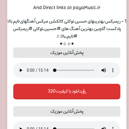
And Direct links at payaMusic.ir
1 - ریمیکس بهترینهای حسین توکلی کالکشن میکس آهنگهای تایم بالا
پادکست گلچین بهترین آهنگ های #حسین_توکلی #ریمیکس
#تایم_بالا ♫
●☼☼♠
پخش آنلاین موزیک
دانلود با کیفیت 320
پخش آنلاین موزیک