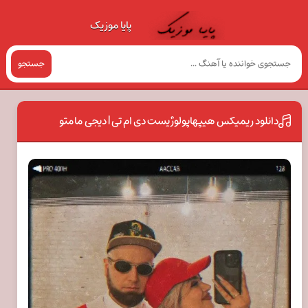
پایا موزیک
جستجو
دانلود ریمیکس هیپهاپولوژیست دی ام تی | دیجی مامتو