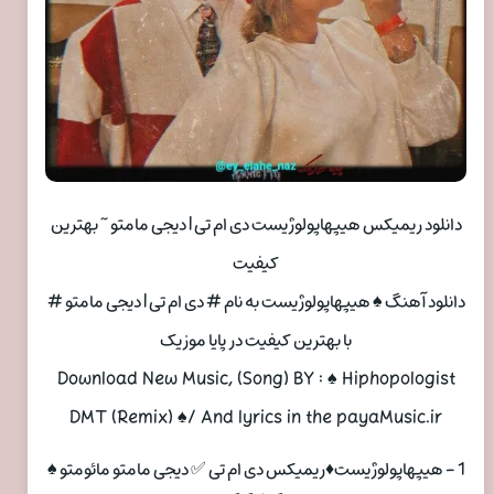
دانلود ریمیکس هیپهاپولوژیست دی ام تی | دیجی مامتو ~ بهترین
کیفیت
دانلود آهنگ ♠ هیپهاپولوژیست به نام # دی ام تی | دیجی مامتو #
با بهترین کیفیت در پایا موزیک
Download New Music, (Song) BY : ♠ Hiphopologist
DMT (Remix) ♠/ And lyrics in the payaMusic.ir
1 - هیپهاپولوژیست♦️ریمیکس دی ام تی ✅ دیجی مامتو مائومتو ♠