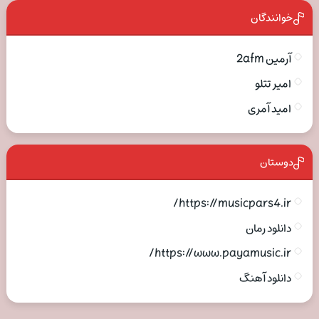
خوانندگان
آرمین 2afm
امیر تتلو
امید آمری
دوستان
https://musicpars4.ir/
دانلود رمان
https://www.payamusic.ir/
دانلود آهنگ