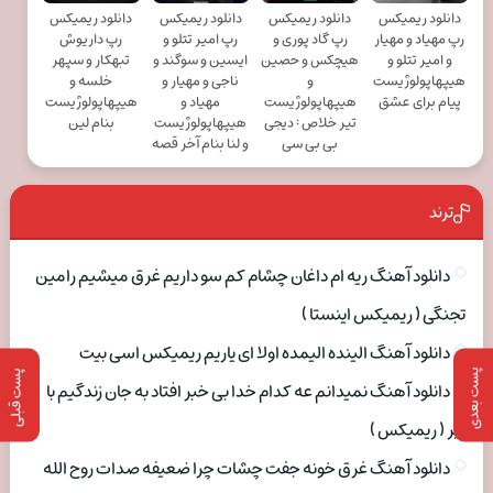
دانلود ریمیکس
دانلود ریمیکس
دانلود ریمیکس
دانلود ریمیکس
رپ مهیاد و مهیار
رپ گاد پوری و
رپ امیر تتلو و
رپ داریوش
و امیر تتلو و
هیچکس و حصین
ایسین و سوگند و
تبهکار و سپهر
هیپهاپولوژیست
و
ناجی و مهیار و
خلسه و
پیام برای عشق
هیپهاپولوژیست
مهیاد و
هیپهاپولوژیست
تیر خلاص : دیجی
هیپهاپولوژیست
بنام لین
بی بی سی
و لنا بنام آخر قصه
ترند
دانلود آهنگ ریه ام داغان چشام کم سو داریم غرق میشیم رامین
تجنگی ( ریمیکس اینستا )
دانلود آهنگ الینده الیمده اولا ای یاریم ریمیکس اسی بیت
پست بعدی
پست قبلی
دانلود آهنگ نمیدانم عه کدام خدا بی خبر افتاد به جان زندگیم با
تبر ( ریمیکس )
دانلود آهنگ غرق خونه جفت چشات چرا ضعیفه صدات روح الله