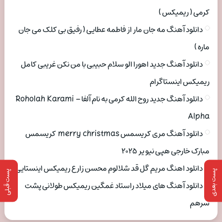
کرمی ( ریمیکس )
دانلود آهنگ مه جان مار از فاطمه عطایی ( رفیق بی کلک می جان
ماره )
دانلود آهنگ جدید اهورا الو سلام حبیبی با من نکن غریبی کامل
ریمیکس اینستاگرام
دانلود آهنگ جدید روح الله کرمی به نام آلفا Roholah Karami –
Alpha
دانلود آهنگ مری کریسمس merry christmas کریسمس
مبارک خارجی هپی نیو یر ۲۰۲۵
دانلود اهنگ مریم گل قد شلالوم محسن زارع ریمیکس اینستایی
پست بعدی
پست قبلی
دانلود آهنگ های میلاد راستاد غمگین ریمیکس طولانی پشت
سرهم