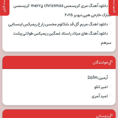
پست بعدی
پست قبلی
دانلود آهنگ مری کریسمس merry christmas کریسمس
مبارک خارجی هپی نیو یر ۲۰۲۵
دانلود اهنگ مریم گل قد شلالوم محسن زارع ریمیکس اینستایی
دانلود آهنگ های میلاد راستاد غمگین ریمیکس طولانی پشت
سرهم
خوانندگان
آرمین 2afm
امیر تتلو
امید آمری
دوستان