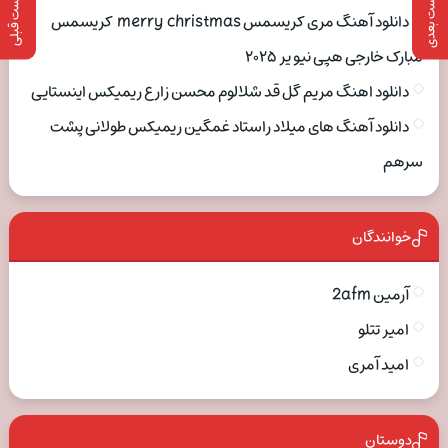
پست بعدی
پست قبلی
دانلود آهنگ مری کریسمس merry christmas کریسمس
مبارک خارجی هپی نیو یر ۲۰۲۵
دانلود اهنگ مریم گل قد شلالوم محسن زارع ریمیکس اینستایی
دانلود آهنگ های میلاد راستاد غمگین ریمیکس طولانی پشت
سرهم
خوانندگان
آرمین 2afm
امیر تتلو
امید آمری
دوستان