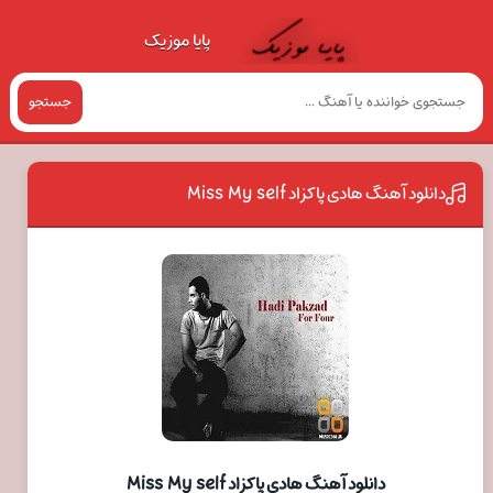
پایا موزیک
جستجو
دانلود آهنگ هادی پاکزاد Miss My self
دانلود آهنگ هادی پاکزاد Miss My self