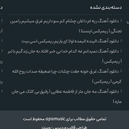
دسته‌بندی نشده
دس
ی
دانلود آهنگ ریه ام داغان چشام کم سو داریم غرق میشیم رامین
تجنگی ( ریمیکس اینستا )
( 
دانلود آهنگ الینده الیمده اولا ای یاریم ریمیکس اسی بیت
دانلود آهنگ نمیدانم عه کدام خدا بی خبر افتاد به جان زندگیم با تبر
( ریمیکس )
ری
دانلود آهنگ غرق خونه جفت چشات چرا ضعیفه صدات روح الله
کرمی ( ریمیکس )
ری
دانلود آهنگ مه جان مار از فاطمه عطایی ( رفیق بی کلک می جان
ماره )
تمامی حقوق مطالب برای apamusic محفوظ است
طراحی قالب وردپرس
:
وبیت