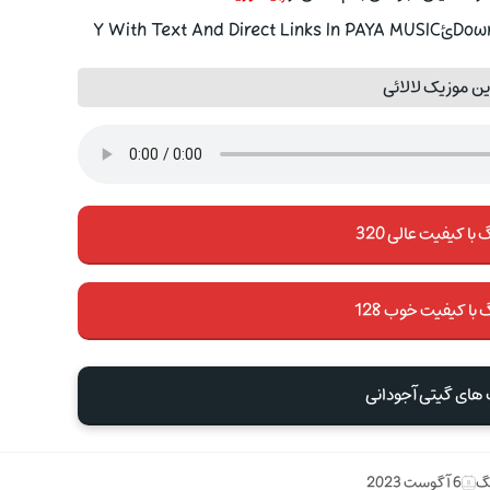
Y With T
ن موزیک لالائی
با کیفیت عالی 320
 با کیفیت خوب 128
 های گیتی آجودانی
نگ
6 آگوست 2023