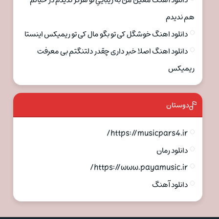
دانلود آهنگ معین من به زیباییِ تو هرگز ندیدم در خیالم
هم ندیدم
دانلود اهنگ خوشگل کی تو بگو مال کی تو ریمیکس اینستا
دانلود اهنگ اصلا خبر داری چقدر دلتنگتم بی معرفت
ریمیکس
دوستان
https://musicpars4.ir/
دانلود رمان
https://www.payamusic.ir/
دانلود آهنگ