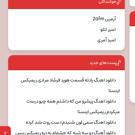
خوانندگان
آرمین 2afm
امیر تتلو
امید آمری
پست های جدید
دانلود اهنگ یادته قسمت هورد فرشاد مرادی ریمیکس
اینستا
دانلود اهنگ پیشرو من که داشتم همه چیو درست
میکردم ریمیکس اینستا
دانلود اهنگ سمی لون شنیدم دست روت بلند کرده
دانلود آهنگ دو سه شبه که چشمام به دره ریمیکس بیس