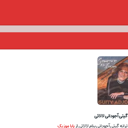
گیتی آجودانی لالائی
نه گیتی آجودانی بنام لالائی از
پایا موزیک