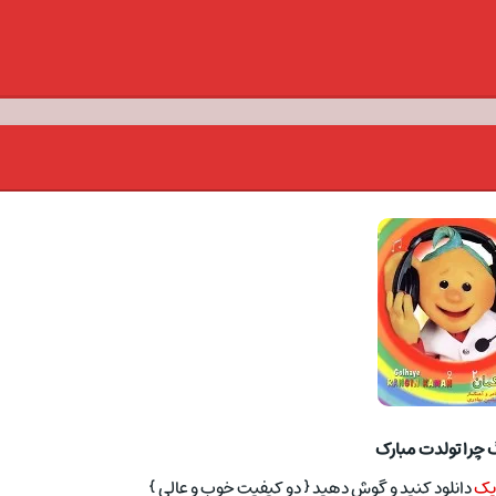
 چرا تولدت مبارک
زیک
دانلود کنید و گوش دهید { دو کیفیت خوب و عالی }