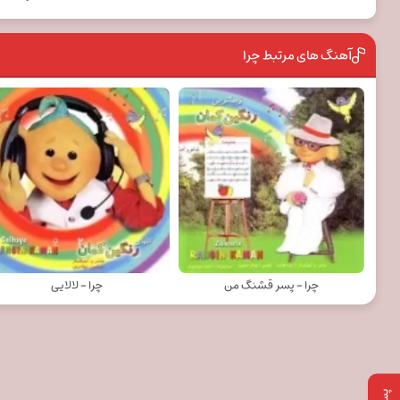
آهنگ های مرتبط چرا
چرا - پسر قشنگ من
چرا - لالایی