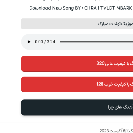
Download New Song BY : CHRA | TVLDT MBARK W
موزیک تولدت مبارک
با کیفیت عالی 320
 با کیفیت خوب 128
آهنگ های چرا
نگ
6 آگوست 2023