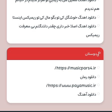
دانلود آهنگ معین من به زیباییِ تو هرگز ندیدم در خیالم
هم ندیدم
دانلود اهنگ خوشگل کی تو بگو مال کی تو ریمیکس اینستا
دانلود اهنگ اصلا خبر داری چقدر دلتنگتم بی معرفت
ریمیکس
دوستان
https://musicpars4.ir/
دانلود رمان
https://www.payamusic.ir/
دانلود آهنگ