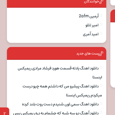
خوانندگان
آرمین 2afm
امیر تتلو
امید آمری
پست های جدید
دانلود اهنگ یادته قسمت هورد فرشاد مرادی ریمیکس
اینستا
دانلود اهنگ پیشرو من که داشتم همه چیو درست
میکردم ریمیکس اینستا
دانلود اهنگ سمی لون شنیدم دست روت بلند کرده
دانلود آهنگ دو سه شبه که چشمام به دره ریمیکس بیس