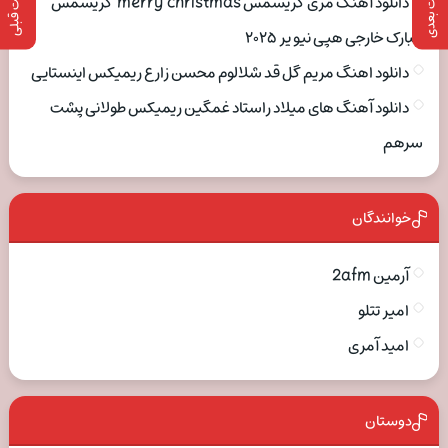
پست بعدی
پست قبلی
دانلود آهنگ مری کریسمس merry christmas کریسمس
مبارک خارجی هپی نیو یر ۲۰۲۵
دانلود اهنگ مریم گل قد شلالوم محسن زارع ریمیکس اینستایی
دانلود آهنگ های میلاد راستاد غمگین ریمیکس طولانی پشت
سرهم
خوانندگان
آرمین 2afm
امیر تتلو
امید آمری
دوستان