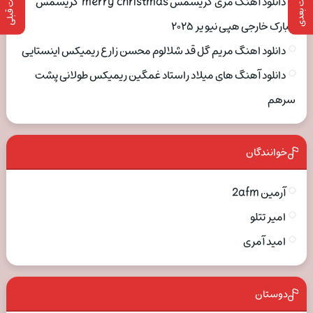
پست بعدی
پست قبلی
دانلود آهنگ مری کریسمس merry christmas کریسمس
مبارک خارجی هپی نیو یر ۲۰۲۵
دانلود اهنگ مریم گل قد شلالوم محسن زارع ریمیکس اینستایی
دانلود آهنگ های میلاد راستاد غمگین ریمیکس طولانی پشت
سرهم
خوانندگان
آرمین 2afm
امیر تتلو
امید آمری
دوستان