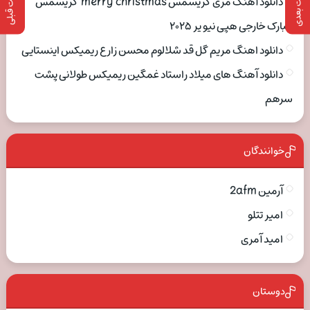
پست بعدی
پست قبلی
دانلود آهنگ مری کریسمس merry christmas کریسمس
مبارک خارجی هپی نیو یر ۲۰۲۵
دانلود اهنگ مریم گل قد شلالوم محسن زارع ریمیکس اینستایی
دانلود آهنگ های میلاد راستاد غمگین ریمیکس طولانی پشت
سرهم
خوانندگان
آرمین 2afm
امیر تتلو
امید آمری
دوستان