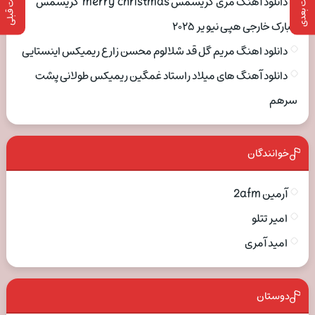
پست بعدی
پست قبلی
دانلود آهنگ مری کریسمس merry christmas کریسمس
مبارک خارجی هپی نیو یر ۲۰۲۵
دانلود اهنگ مریم گل قد شلالوم محسن زارع ریمیکس اینستایی
دانلود آهنگ های میلاد راستاد غمگین ریمیکس طولانی پشت
سرهم
خوانندگان
آرمین 2afm
امیر تتلو
امید آمری
دوستان