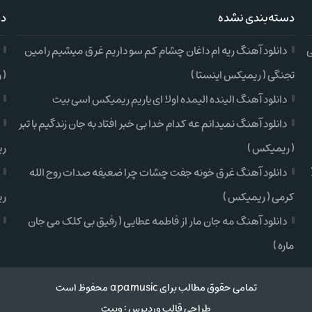
دسته‌بندی نشده
دس
ی
دانلود آهنگ ریه ام داغان چشام کم سو داریم غرق میشیم رامین
تجنگی ( ریمیکس اینستا )
( 
دانلود آهنگ الینده الیمده اولا ای یاریم ریمیکس اسی بیت
دانلود آهنگ نمیدانم عه کدام خدا بی خبر افتاد به جان زندگیم با تبر
( ریمیکس )
ری
دانلود آهنگ غرق خونه جفت چشات چرا ضعیفه صدات روح الله
کرمی ( ریمیکس )
ری
دانلود آهنگ مه جان مار از فاطمه عطایی ( رفیق بی کلک می جان
ماره )
تمامی حقوق مطالب برای apamusic محفوظ است
طراحی قالب وردپرس
:
وبیت