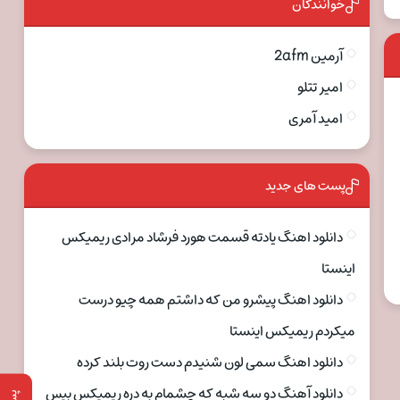
خوانندگان
آرمین 2afm
امیر تتلو
امید آمری
پست های جدید
دانلود اهنگ یادته قسمت هورد فرشاد مرادی ریمیکس
اینستا
دانلود اهنگ پیشرو من که داشتم همه چیو درست
میکردم ریمیکس اینستا
دانلود اهنگ سمی لون شنیدم دست روت بلند کرده
دانلود آهنگ دو سه شبه که چشمام به دره ریمیکس بیس