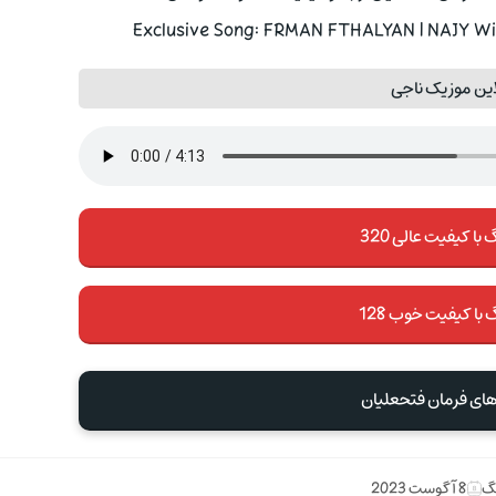
Exclusive Song: FRMAN FTHALYAN | NAJY Wit
ین موزیک ناجی
با کیفیت عالی 320
 با کیفیت خوب 128
های فرمان فتحعلیان
نگ
8 آگوست 2023