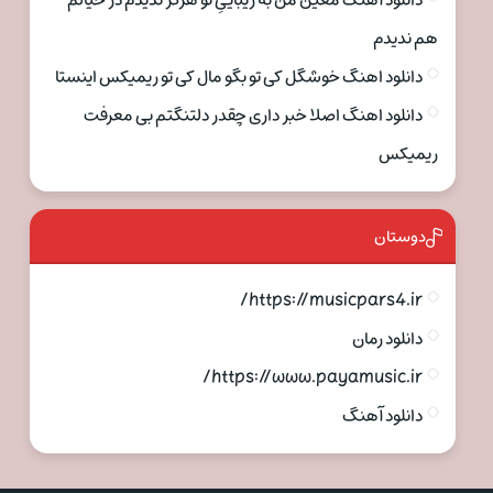
دانلود آهنگ معین من به زیباییِ تو هرگز ندیدم در خیالم
هم ندیدم
دانلود اهنگ خوشگل کی تو بگو مال کی تو ریمیکس اینستا
دانلود اهنگ اصلا خبر داری چقدر دلتنگتم بی معرفت
ریمیکس
دوستان
https://musicpars4.ir/
دانلود رمان
https://www.payamusic.ir/
دانلود آهنگ