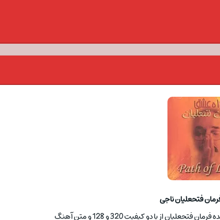
رمان فتحعلیان ناجی
علیان از با دو کیفیت 320 و 128 و متن آهنگ