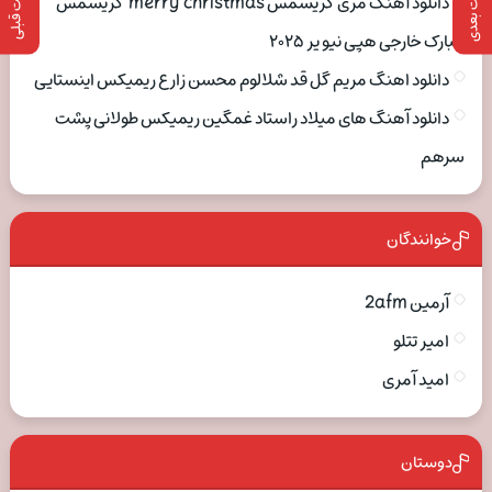
پست بعدی
پست قبلی
دانلود آهنگ مری کریسمس merry christmas کریسمس
مبارک خارجی هپی نیو یر ۲۰۲۵
دانلود اهنگ مریم گل قد شلالوم محسن زارع ریمیکس اینستایی
دانلود آهنگ های میلاد راستاد غمگین ریمیکس طولانی پشت
سرهم
خوانندگان
آرمین 2afm
امیر تتلو
امید آمری
دوستان