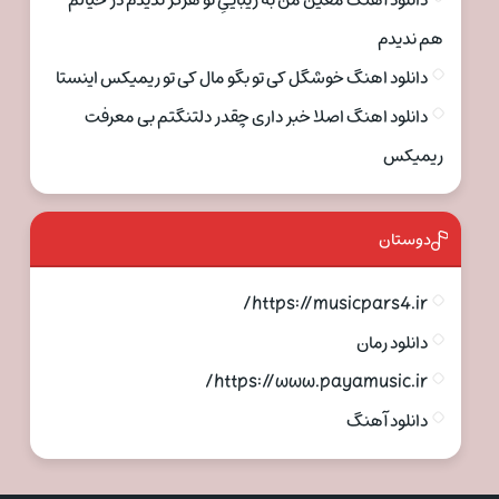
دانلود آهنگ معین من به زیباییِ تو هرگز ندیدم در خیالم
هم ندیدم
دانلود اهنگ خوشگل کی تو بگو مال کی تو ریمیکس اینستا
دانلود اهنگ اصلا خبر داری چقدر دلتنگتم بی معرفت
ریمیکس
دوستان
https://musicpars4.ir/
دانلود رمان
https://www.payamusic.ir/
دانلود آهنگ