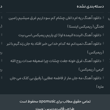
دسته‌بندی نشده
دس
ی
دانلود آهنگ ریه ام داغان چشام کم سو داریم غرق میشیم رامین
تجنگی ( ریمیکس اینستا )
( 
دانلود آهنگ الینده الیمده اولا ای یاریم ریمیکس اسی بیت
دانلود آهنگ نمیدانم عه کدام خدا بی خبر افتاد به جان زندگیم با تبر
( ریمیکس )
ری
دانلود آهنگ غرق خونه جفت چشات چرا ضعیفه صدات روح الله
کرمی ( ریمیکس )
ری
دانلود آهنگ مه جان مار از فاطمه عطایی ( رفیق بی کلک می جان
ماره )
تمامی حقوق مطالب برای apamusic محفوظ است
طراحی قالب وردپرس
:
وبیت