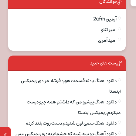
خوانندگان
آرمین 2afm
امیر تتلو
امید آمری
پست های جدید
دانلود اهنگ یادته قسمت هورد فرشاد مرادی ریمیکس
اینستا
دانلود اهنگ پیشرو من که داشتم همه چیو درست
میکردم ریمیکس اینستا
دانلود اهنگ سمی لون شنیدم دست روت بلند کرده
دانلود آهنگ دو سه شبه که چشمام به دره ریمیکس بیس