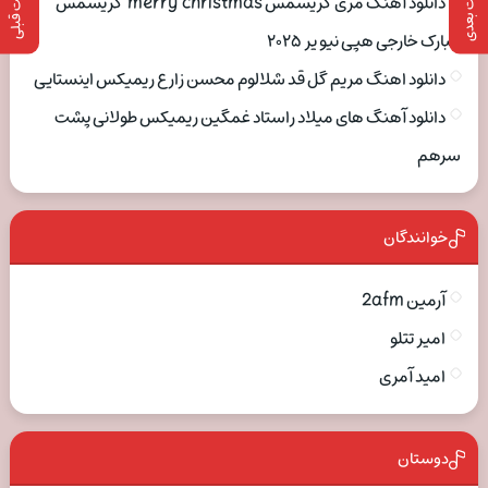
پست بعدی
پست قبلی
دانلود آهنگ مری کریسمس merry christmas کریسمس
مبارک خارجی هپی نیو یر ۲۰۲۵
دانلود اهنگ مریم گل قد شلالوم محسن زارع ریمیکس اینستایی
دانلود آهنگ های میلاد راستاد غمگین ریمیکس طولانی پشت
سرهم
خوانندگان
آرمین 2afm
امیر تتلو
امید آمری
دوستان