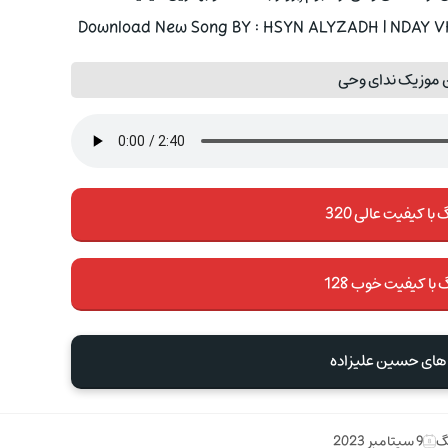
Download New Song BY : HSYN ALYZADH | NDAY VHY
 موزیک ندای وحی
با کیفیت عالی 320
 با کیفیت خوب 128
 های حسین علیزاده
گ
9 سپتامبر 2023