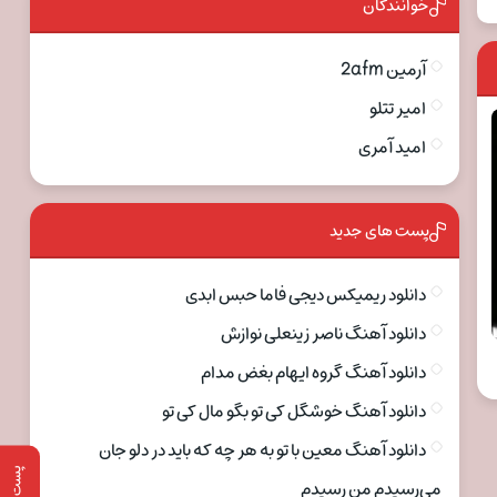
خوانندگان
آرمین 2afm
امیر تتلو
امید آمری
پست های جدید
دانلود ریمیکس دیجی فاما حبس ابدی
دانلود آهنگ ناصر زینعلی نوازش
دانلود آهنگ گروه ایهام بغض مدام
دانلود آهنگ خوشگل کی تو بگو مال کی تو
دانلود آهنگ معین با تو به هر چه که باید در دلو جان
پست قبلی
می‌رسیدم من رسیدم