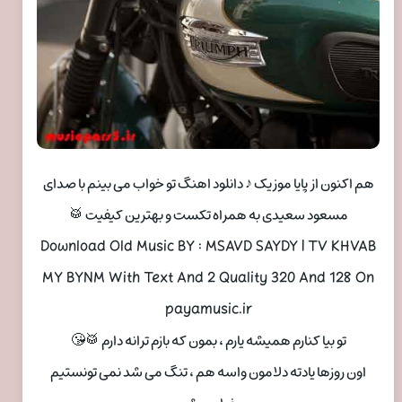
هم اکنون از پایا موزیک ♪ دانلود اهنگ تو خواب می بینم با صدای
مسعود سعیدی به همراه تکست و بهترین کیفیت 🥁
Download Old Music BY : MSAVD SAYDY | TV KHVAB
MY BYNM With Text And 2 Quality 320 And 128 On
payamusic.ir
تو بیا کنارم همیشه یارم ، بمون که بازم ترانه دارم 🥁😘
اون روزها یادته دلامون واسه هم ، تنگ می شد نمی تونستیم