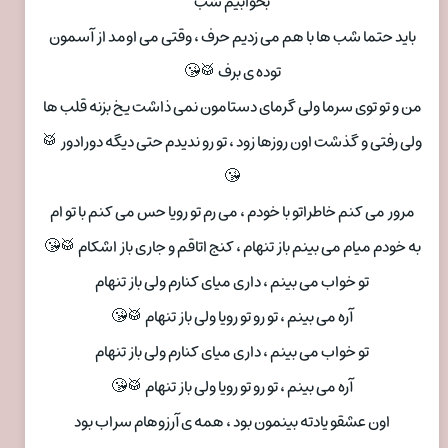
بخوابیم شب
باید حتما شب ها با هم می زدیم حرف ، وقتی می اومد از آسمون
توده ی برف 🥁😘
من و تو توی سرما ولی گرمای دستامون نمی ذاشت یخ بزنه قلب ها
ولی رفتی و گذشت اون روزها زود ، تو رو ندیدم حتی دیگه دورادور 🥁
😘
مرور می کنم خاطراتو با خودم ، می رم تو رویا حس می کنم با تو ام
به خودم میام می بینم باز تنهام ، کنج اتاقم و جاری باز اشکام 🥁😘
تو خواب می بینم ، داری میای کنارم ولی باز تنهام
آره می بینم ، تو رو تو رویا ولی باز تنهام 🥁😘
تو خواب می بینم ، داری میای کنارم ولی باز تنهام
آره می بینم ، تو رو تو رویا ولی باز تنهام 🥁😘
اون عشقو یادته بینمون بود ، همه ی آرزوهام سراب بود