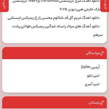
پست بعدی
پست قبلی
دانلود آهنگ مری کریسمس merry christmas کریسمس
مبارک خارجی هپی نیو یر ۲۰۲۵
دانلود اهنگ مریم گل قد شلالوم محسن زارع ریمیکس اینستایی
دانلود آهنگ های میلاد راستاد غمگین ریمیکس طولانی پشت
سرهم
خوانندگان
آرمین 2afm
امیر تتلو
امید آمری
دوستان