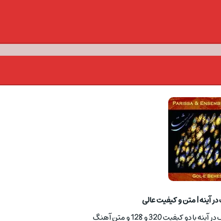
ر آینه | متن و کیفیت عالی
 کیفیت 320 و 128 و متن آهنگ