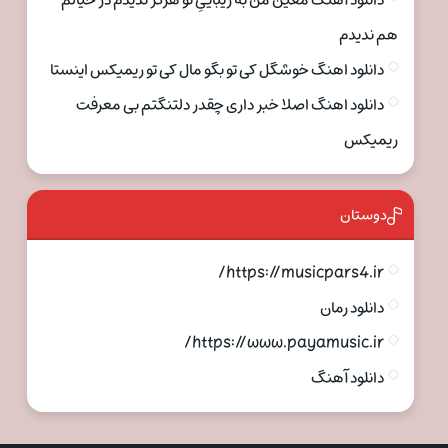
دانلود آهنگ معین من به زیباییِ تو هرگز ندیدم در خیالم
هم ندیدم
دانلود اهنگ خوشگل کی تو بگو مال کی تو ریمیکس اینستا
دانلود اهنگ اصلا خبر داری چقدر دلتنگتم بی معرفت
ریمیکس
دوستان
https://musicpars4.ir/
دانلود رمان
https://www.payamusic.ir/
دانلود آهنگ