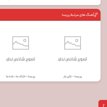
آهنگ های مرتبط پریسا
پریسا - نکن یار
پریسا - اشک ما ، باده ما