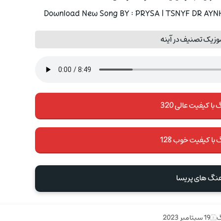
Download New Song BY : PRYSA | TSNYF DR AYNH 
وزیک تصنیف در آینه
با کیفیت عالی 320
 با کیفیت خوب 128
هنگ های پریسا
گ
19 سپتامبر 2023