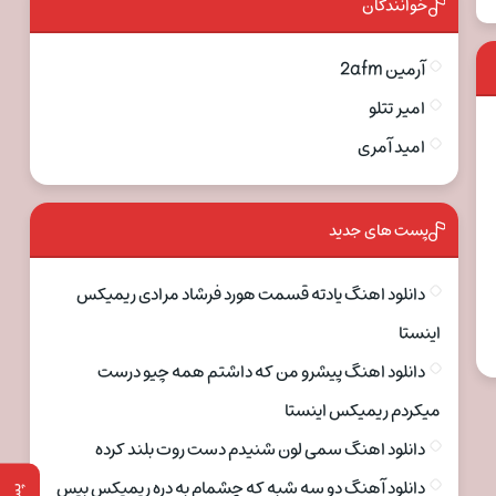
خوانندگان
آرمین 2afm
امیر تتلو
امید آمری
پست های جدید
دانلود اهنگ یادته قسمت هورد فرشاد مرادی ریمیکس
اینستا
دانلود اهنگ پیشرو من که داشتم همه چیو درست
میکردم ریمیکس اینستا
دانلود اهنگ سمی لون شنیدم دست روت بلند کرده
دانلود آهنگ دو سه شبه که چشمام به دره ریمیکس بیس