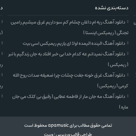
دسته‌بندی نشده
دس
ی
دانلود آهنگ ریه ام داغان چشام کم سو داریم غرق میشیم رامین
تجنگی ( ریمیکس اینستا )
( 
دانلود آهنگ الینده الیمده اولا ای یاریم ریمیکس اسی بیت
دانلود آهنگ نمیدانم عه کدام خدا بی خبر افتاد به جان زندگیم با تبر
( ریمیکس )
ری
دانلود آهنگ غرق خونه جفت چشات چرا ضعیفه صدات روح الله
کرمی ( ریمیکس )
ری
دانلود آهنگ مه جان مار از فاطمه عطایی ( رفیق بی کلک می جان
ماره )
تمامی حقوق مطالب برای apamusic محفوظ است
طراحی قالب وردپرس
:
وبیت