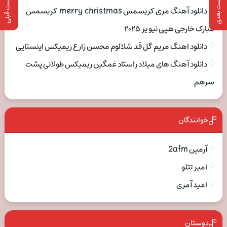
پست بعدی
پست قبلی
دانلود آهنگ مری کریسمس merry christmas کریسمس
مبارک خارجی هپی نیو یر ۲۰۲۵
دانلود اهنگ مریم گل قد شلالوم محسن زارع ریمیکس اینستایی
دانلود آهنگ های میلاد راستاد غمگین ریمیکس طولانی پشت
سرهم
خوانندگان
آرمین 2afm
امیر تتلو
امید آمری
دوستان