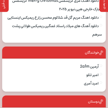
پست بعدی
پست قبلی
دانلود آهنگ مری کریسمس merry christmas کریسمس
مبارک خارجی هپی نیو یر ۲۰۲۵
دانلود اهنگ مریم گل قد شلالوم محسن زارع ریمیکس اینستایی
دانلود آهنگ های میلاد راستاد غمگین ریمیکس طولانی پشت
سرهم
خوانندگان
آرمین 2afm
امیر تتلو
امید آمری
دوستان