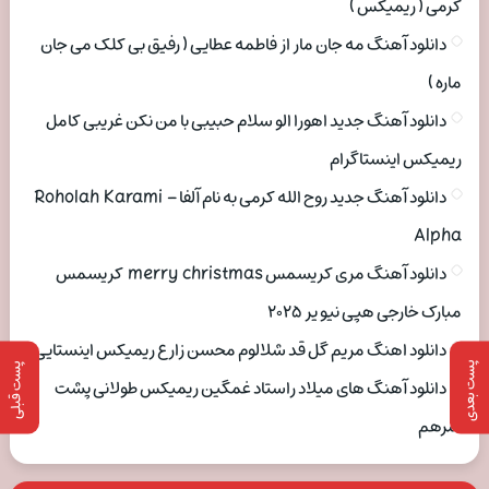
کرمی ( ریمیکس )
دانلود آهنگ مه جان مار از فاطمه عطایی ( رفیق بی کلک می جان
ماره )
دانلود آهنگ جدید اهورا الو سلام حبیبی با من نکن غریبی کامل
ریمیکس اینستاگرام
دانلود آهنگ جدید روح الله کرمی به نام آلفا Roholah Karami –
Alpha
دانلود آهنگ مری کریسمس merry christmas کریسمس
مبارک خارجی هپی نیو یر ۲۰۲۵
دانلود اهنگ مریم گل قد شلالوم محسن زارع ریمیکس اینستایی
پست بعدی
پست قبلی
دانلود آهنگ های میلاد راستاد غمگین ریمیکس طولانی پشت
سرهم