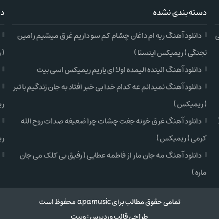
دسته‌بندی نشده
دس
ی
دانلود آهنگ ریه ام داغان چشام کم سو داریم غرق میشیم رامین
تجنگی ( ریمیکس اینستا )
( 
دانلود آهنگ الینده الیمده اولا ای یاریم ریمیکس اسی بیت
دانلود آهنگ نمیدانم عه کدام خدا بی خبر افتاد به جان زندگیم با تبر
( ریمیکس )
ری
دانلود آهنگ غرق خونه جفت چشات چرا ضعیفه صدات روح الله
کرمی ( ریمیکس )
ری
دانلود آهنگ مه جان مار از فاطمه عطایی ( رفیق بی کلک می جان
ماره )
تمامی حقوق مطالب برای apamusic محفوظ است
طراحی قالب وردپرس
:
وبیت