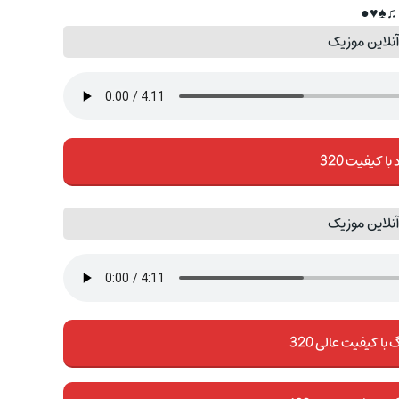
♫♠♥●
نلاین موزیک
 با کیفیت 320
نلاین موزیک
با کیفیت عالی 320