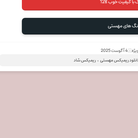
 با کیفیت خوب 128
هنگ های مهستی
یژه
4 آگوست 2025
انلود ریمیکس مهستی
،
ریمیکس شاد