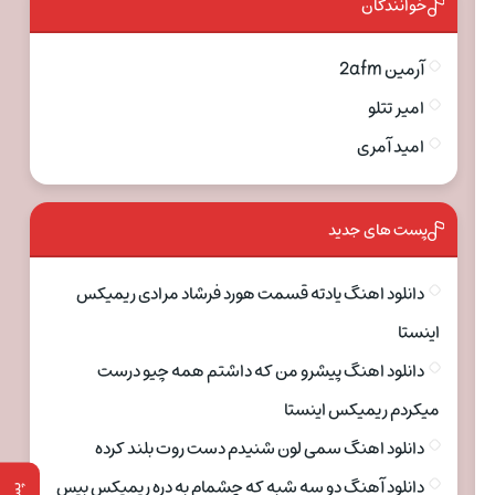
خوانندگان
آرمین 2afm
امیر تتلو
امید آمری
پست های جدید
دانلود اهنگ یادته قسمت هورد فرشاد مرادی ریمیکس
اینستا
دانلود اهنگ پیشرو من که داشتم همه چیو درست
میکردم ریمیکس اینستا
دانلود اهنگ سمی لون شنیدم دست روت بلند کرده
دانلود آهنگ دو سه شبه که چشمام به دره ریمیکس بیس