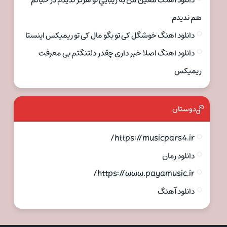
دانلود آهنگ معین من به زیباییِ تو هرگز ندیدم در خیالم
هم ندیدم
دانلود اهنگ خوشگل کی تو بگو مال کی تو ریمیکس اینستا
دانلود اهنگ اصلا خبر داری چقدر دلتنگتم بی معرفت
ریمیکس
دوستان
https://musicpars4.ir/
دانلود رمان
https://www.payamusic.ir/
دانلود آهنگ