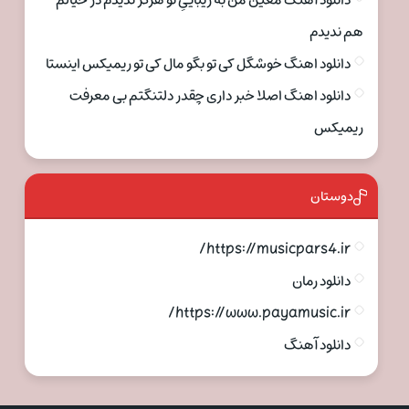
دانلود آهنگ معین من به زیباییِ تو هرگز ندیدم در خیالم
هم ندیدم
دانلود اهنگ خوشگل کی تو بگو مال کی تو ریمیکس اینستا
دانلود اهنگ اصلا خبر داری چقدر دلتنگتم بی معرفت
ریمیکس
دوستان
https://musicpars4.ir/
دانلود رمان
https://www.payamusic.ir/
دانلود آهنگ