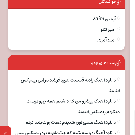
خوانندگان
آرمین 2afm
امیر تتلو
امید آمری
پست های جدید
دانلود اهنگ یادته قسمت هورد فرشاد مرادی ریمیکس
اینستا
دانلود اهنگ پیشرو من که داشتم همه چیو درست
میکردم ریمیکس اینستا
دانلود اهنگ سمی لون شنیدم دست روت بلند کرده
دانلود آهنگ دو سه شبه که چشمام به دره ریمیکس بیس