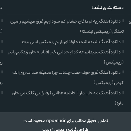
دسته‌بندی نشده
دس
ی
دانلود آهنگ ریه ام داغان چشام کم سو داریم غرق میشیم رامین
تجنگی ( ریمیکس اینستا )
( 
دانلود آهنگ الینده الیمده اولا ای یاریم ریمیکس اسی بیت
دانلود آهنگ نمیدانم عه کدام خدا بی خبر افتاد به جان زندگیم با تبر
( ریمیکس )
ری
دانلود آهنگ غرق خونه جفت چشات چرا ضعیفه صدات روح الله
کرمی ( ریمیکس )
ری
دانلود آهنگ مه جان مار از فاطمه عطایی ( رفیق بی کلک می جان
ماره )
تمامی حقوق مطالب برای apamusic محفوظ است
طراحی قالب وردپرس
:
وبیت