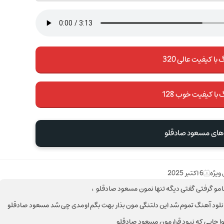
با کیفیت عالی 320
 با کیفیت خوب 128
 های مسعود صادقلو
ویژه
6 اکتبر 2025
،
نگ ‎تموم شد این دلتنگی مون بذار بهت بگم اومدی چی شد مسعود صادقلو