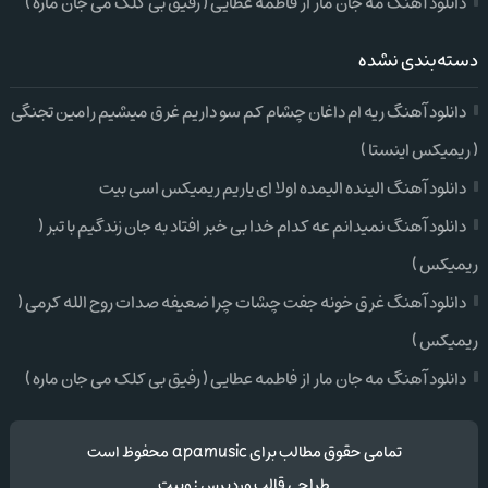
دانلود آهنگ مه جان مار از فاطمه عطایی ( رفیق بی کلک می جان ماره )
دسته‌بندی نشده
دانلود آهنگ ریه ام داغان چشام کم سو داریم غرق میشیم رامین تجنگی
( ریمیکس اینستا )
دانلود آهنگ الینده الیمده اولا ای یاریم ریمیکس اسی بیت
دانلود آهنگ نمیدانم عه کدام خدا بی خبر افتاد به جان زندگیم با تبر (
ریمیکس )
دانلود آهنگ غرق خونه جفت چشات چرا ضعیفه صدات روح الله کرمی (
ریمیکس )
دانلود آهنگ مه جان مار از فاطمه عطایی ( رفیق بی کلک می جان ماره )
تمامی حقوق مطالب برای apamusic محفوظ است
طراحی قالب وردپرس
:
وبیت