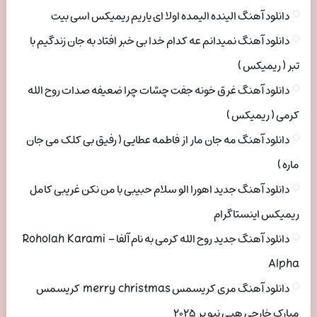
دانلود آهنگ الینده الیمده اولا ای یاریم ریمیکس اسی بیت
دانلود آهنگ نمیدانم عه کدام خدا بی خبر افتاد به جان زندگیم با
تبر ( ریمیکس )
دانلود آهنگ غرق خونه جفت چشات چرا ضعیفه صدات روح الله
کرمی ( ریمیکس )
دانلود آهنگ مه جان مار از فاطمه عطایی ( رفیق بی کلک می جان
ماره )
دانلود آهنگ جدید اهورا الو سلام حبیبی با من نکن غریبی کامل
ریمیکس اینستاگرام
دانلود آهنگ جدید روح الله کرمی به نام آلفا Roholah Karami –
Alpha
دانلود آهنگ مری کریسمس merry christmas کریسمس
مبارک خارجی هپی نیو یر ۲۰۲۵