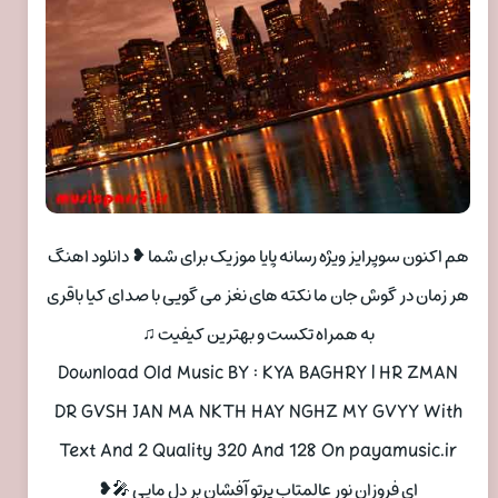
هم اکنون سوپرایز ویژه رسانه پایا موزیک برای شما ❥ دانلود اهنگ
هر زمان در گوش جان ما نکته های نغز می گویی با صدای کیا باقری
به همراه تکست و بهترین کیفیت ♫
Download Old Music BY : KYA BAGHRY | HR ZMAN
DR GVSH JAN MA NKTH HAY NGHZ MY GVYY With
Text And 2 Quality 320 And 128 On payamusic.ir
ای فروزان نور عالمتاب پرتو آفشان بر دل مایی 🎤❥