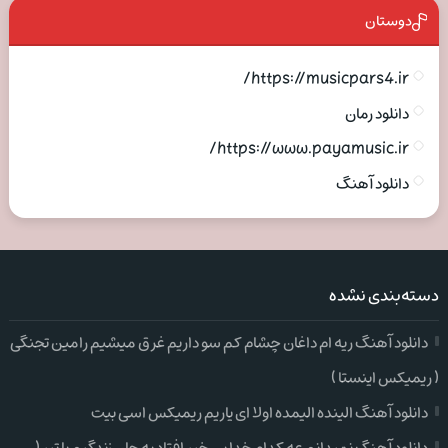
دوستان
https://musicpars4.ir/
دانلود رمان
https://www.payamusic.ir/
دانلود آهنگ
دسته‌بندی نشده
دانلود آهنگ ریه ام داغان چشام کم سو داریم غرق میشیم رامین تجنگی
( ریمیکس اینستا )
دانلود آهنگ الینده الیمده اولا ای یاریم ریمیکس اسی بیت