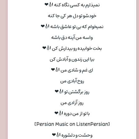
نمیذارم به کسی نگاه کنه 🎻❤
خودشو تو دل هر کی جا کنه
نمیخوام که بی تو عاشق باشه 🎻❤
واسه من آینه دق باشه
بخت خوابیده رو بیدارش کن 🎻❤
بیا این زندون و آبادش کن
ای غم و شادی من 🎻❤
روح آبادی من
روز برگشتن تو 🎻❤
روز آزادی من
با تو از من دوره 🎻❤
[Persian Music on ListenPersian]
وحشت و دلشوره 🎻❤