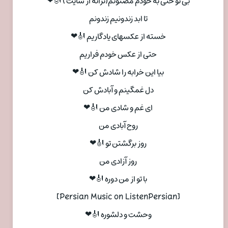
بی تو حتی به خودم مضنونم(ترانه از سایت ) 🎻❤
تا ابد زندونیم زندونم
خسته از عکسهای یادگاریم 🎻❤
حتی از عکس خودم فراریم
بیا این خرابه را شادش کن 🎻❤
دل غمگینم و آبادش کن
ای غم و شادی من 🎻❤
روح آبادی من
روز برگشتن تو 🎻❤
روز آزادی من
با تو از من دوره 🎻❤
[Persian Music on ListenPersian]
وحشت و دلشوره 🎻❤