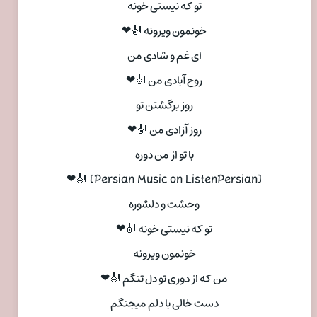
تو که نیستی خونه
خونمون ویرونه 🎻❤
ای غم و شادی من
روح آبادی من 🎻❤
روز برگشتن تو
روز آزادی من 🎻❤
با تو از من دوره
[Persian Music on ListenPersian] 🎻❤
وحشت و دلشوره
تو که نیستی خونه 🎻❤
خونمون ویرونه
من که از دوری تو دل تنگم 🎻❤
دست خالی با دلم میجنگم