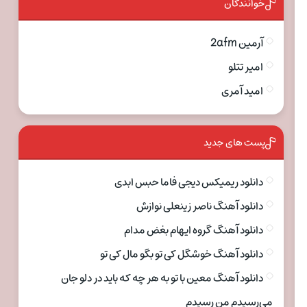
خوانندگان
آرمین 2afm
امیر تتلو
امید آمری
پست های جدید
دانلود ریمیکس دیجی فاما حبس ابدی
دانلود آهنگ ناصر زینعلی نوازش
دانلود آهنگ گروه ایهام بغض مدام
دانلود آهنگ خوشگل کی تو بگو مال کی تو
دانلود آهنگ معین با تو به هر چه که باید در دلو جان
می‌رسیدم من رسیدم