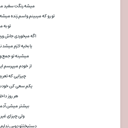
میشه رنگت سفید مثه 
تو رو که میبینم واسم زنده میشه
تو به م
اگه میخوردی جاش ورم
یا بخیه لازم میشد
میشینه تو جمع و
از خودم میپرسم ای
چیزایی که تعریف
یکم سعی کن خودت 
هر روز داخل
بیشتر میشن آدما
ولی چیزای غیر 
دستپختتو دوس ندارم ب