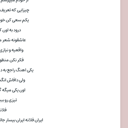
از خودم میپرسم 
چیزایی که تعریف م
یکم سعی کن خود
درود به اون 
عاشقونه شعر می
واقعیه و نیازی
فکر نکن منظور
یکی اهنگ راجع به دا
ولی دافاش ان
اون یکی میگه گر
تیزی رو بب
فلان
ایران فلانه ایران بیسار ج