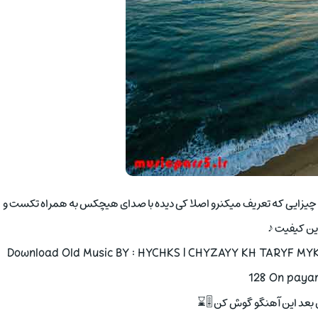
اهنگ چیزایی که تعریف میکنرو اصلا کی دیده با صدای هیچکس به همراه تکست و
ین کیفیت ♪
Download Old Music BY : HYCHKS | CHYZAYY KH TARYF MYK
128 On payam
 بعد این آهنگو گوش کن 🎚⌛