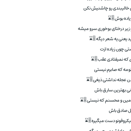
خالیبندی رو چاشنیش نکن
اده بوش 🎚⌛
زیر درختای بوخوری سرو میشه
د یعنی یه شعر دیگه 🎚⌛
ستی چون زیاده ازت
ی که نمیفتادی عقب 🎚⌛
ومه که صابرم نیستی
مدن عجله نداشتی ذیغی 🎚⌛
نی بهترین سارق باش
ن و محسنم که نیستی 🎚⌛
 صادق باش
یکروفونو دست میگیره 🎚⌛