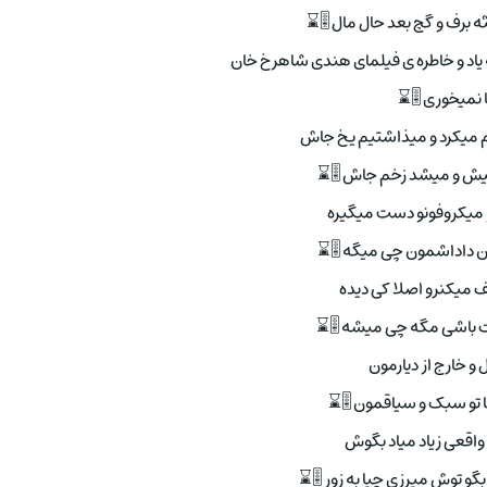
برف و گچ بعد حال مال 🎚⌛
 یاد و خاطره ی فیلمای هندی شاهرخ خان
ا نمیخوری 🎚⌛
 میکرد و میذاشتیم یخ جاش
 نیش و میشد زخم جاش 🎚⌛
 میکروفونو دست میگیره
ن داداشمون چی میگه 🎚⌛
 میکنرو اصلا کی دیده
باشی مگه چی میشه 🎚⌛
 و خارج از دیارمون
 تو سبک و سیاقمون 🎚⌛
واقعی زیاد میاد بگوش
گو توش میرزی چیا به زور 🎚⌛