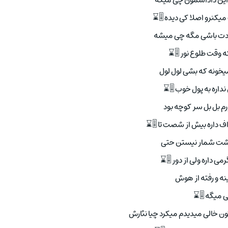
این داداشمون چی میگه
یکنرو اصلا کی دیده 🎚⌛
ت باشی مگه چی میشه
که وقت طلوع نور 🎚⌛
خونه که بشی لول لول
 نداره به پول خوب 🎚⌛
م بل بل سر کوچه بود
ف داره بیش از شصت تا 🎚⌛
گشت شمار نیستن حتی
می داره ولی از دور 🎚⌛
ینه و رفته از هوش
ی میگه 🎚⌛
اتون خالی میدیدم میکرد چیا نثارش