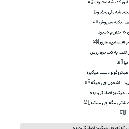
 این که بشه محبوب 🎚⌛
ست باشه ولی مشروط
مون یکیه سرپوش 🎚⌛
ن که نداریم کمبود
و اقتصادیم هروز 🎚⌛
 تنمه یه کت چرم روش
بیا 🎚⌛
 میکروفونو دست میگیره
ن داداشمون چی میگه 🎚⌛
 میکنرو اصلا کی دیده
باشی مگه چی میشه 🎚⌛
🎚⌛
 که تعریف میکنرو اصلا کی دیده