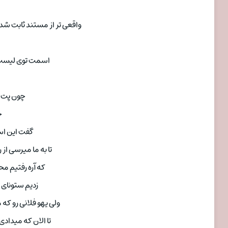
واقعی تر از مستند ثابت شده ب
اسمت توی لیست ک
چون پت 
چ
گفت این اسک
تا به ما میرسی از 
که آره رفتیم محل
زدیم ستونای م
ولی یهو فلانی رو که
تا الان که میداد