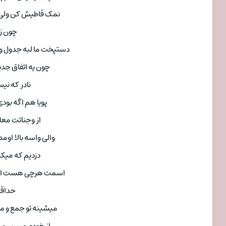
نمک قاطیش کن ولی 
چون زی
دستپخت ما لبه جدول و 
چون یه اتفاق جدی
نادر که نی
پویا هم اگه بود
از وجناتت معل
والی واسه بالا او
دزدیم که میک
اسمت هرچی هست امی
حداقل
میشینه تو جمع و م