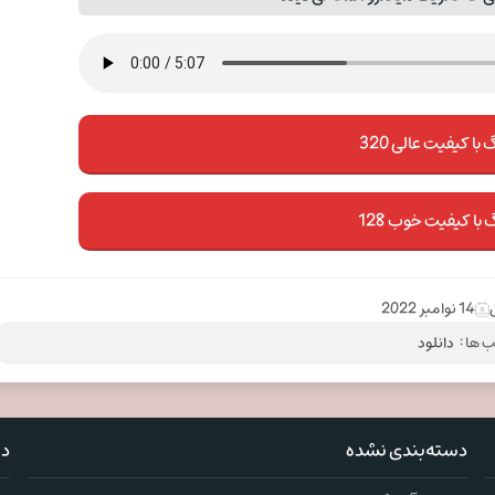
با کیفیت عالی 320
 با کیفیت خوب 128
14 نوامبر 2022
 ها :
دانلود
دسته‌بندی نشده
دس