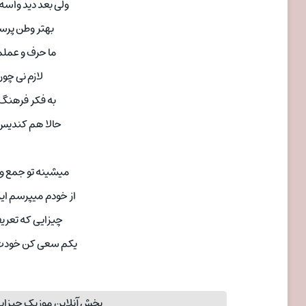
ولی بعد دید واسه
بهتر وطن پر
ما حرف و عمل
لازم نی چو
به فکر فرهنگ 
حالا هم کندیس
میشینه تو جمع و
از خودم میپرسم ای
چیزایی که تعریف
یکم سعی کن خودت 
پخش آنلاین موزیک چیزایی