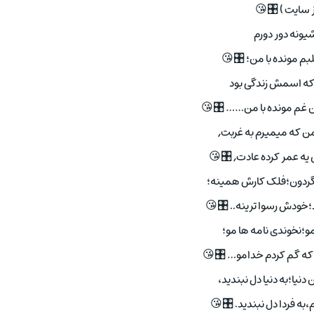
از سایت ) 🎛😘
شیونه دور دورم
م مونده با من؛ 🎛😘
 که اسمش زندگی بود
غم مونده با من…… 🎛😘
ن که میمیرم به غربت,
ق یه عمر کرده عادت, 🎛😘
رگردون؛فلک کارش همینه؛
؛خودش رسوا ترینه.. 🎛😘
و؛نخوندی نامه ها مو؛
 که گم کردم خدامو… 🎛😘
دنیا؛به دنیا دل نبندید،
،به فردا دل نبندید. 🎛😘