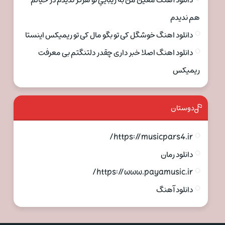
دانلود آهنگ معین من به زیباییِ تو هرگز ندیدم در خیالم
هم ندیدم
دانلود اهنگ خوشگل کی تو بگو مال کی تو ریمیکس اینستا
دانلود اهنگ اصلا خبر داری چقدر دلتنگتم بی معرفت
ریمیکس
دوستان
https://musicpars4.ir/
دانلود رمان
https://www.payamusic.ir/
دانلود آهنگ