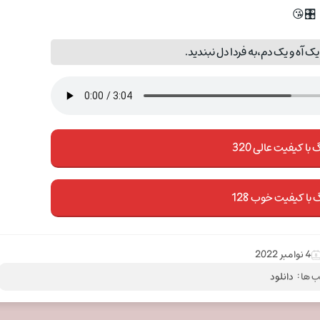
🎛😘
 آه و یک دم،به فردا دل نبندید.
با کیفیت عالی 320
 با کیفیت خوب 128
4 نوامبر 2022
 ها :
دانلود