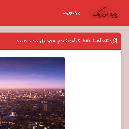
پایا موزیک
دانلود آهنگ فقط یک آه و یک دم،به فردا دل نبندید. هایده