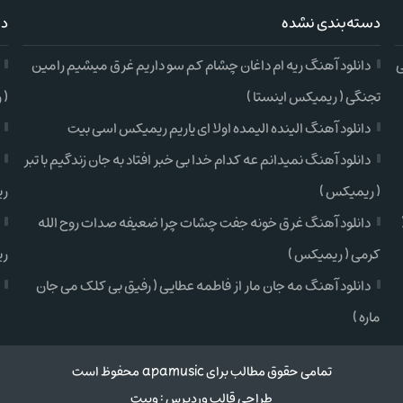
دسته‌بندی نشده
دس
ی
دانلود آهنگ ریه ام داغان چشام کم سو داریم غرق میشیم رامین
تجنگی ( ریمیکس اینستا )
( 
دانلود آهنگ الینده الیمده اولا ای یاریم ریمیکس اسی بیت
دانلود آهنگ نمیدانم عه کدام خدا بی خبر افتاد به جان زندگیم با تبر
( ریمیکس )
ری
دانلود آهنگ غرق خونه جفت چشات چرا ضعیفه صدات روح الله
کرمی ( ریمیکس )
ری
دانلود آهنگ مه جان مار از فاطمه عطایی ( رفیق بی کلک می جان
ماره )
تمامی حقوق مطالب برای apamusic محفوظ است
طراحی قالب وردپرس
:
وبیت