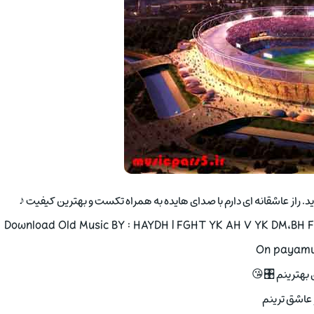
ندید. راز عاشقانه ای دارم با صدای هایده به همراه تکست و بهترین کیفیت ♪
Download Old Music BY : HAYDH | FGHT YK AH V YK DM،BH F
On payamus
 بهترینم 🎛😘
عاشق ترینم