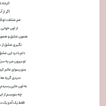
(ترانه 
اگر از آ
غم عشقت تو قلب
از اون خوابی
همون عشق و همون 
نگیری عشق از م
دلم با درد این عش
تو بیرون من یه س
منو رسوای عالم کرد
ندیدی گریه هام
به اون جایی رسیدم
چه بنویسم از این 
فقط یک آه و یک دم