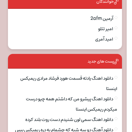
خوانندگان
آرمین 2afm
امیر تتلو
امید آمری
پست های جدید
دانلود اهنگ یادته قسمت هورد فرشاد مرادی ریمیکس
اینستا
دانلود اهنگ پیشرو من که داشتم همه چیو درست
میکردم ریمیکس اینستا
دانلود اهنگ سمی لون شنیدم دست روت بلند کرده
دانلود آهنگ دو سه شبه که چشمام به دره ریمیکس بیس