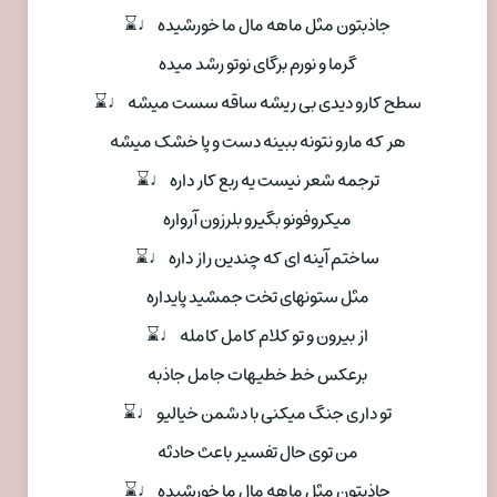
جاذبتون مثل ماهه مال ما خورشیده ♩⌛
گرما و نورم برگای نوتو رشد میده
سطح کارو دیدی بی ریشه ساقه سست میشه ♩⌛
هر که مارو نتونه ببینه دست و پا خشک میشه
ترجمه شعر نیست یه ربع کار داره ♩⌛
میکروفونو بگیرو بلرزون آرواره
ساختم آینه ای که چندین راز داره ♩⌛
مثل ستونهای تخت جمشید پایداره
از بیرون و تو کلام کامل کامله ♩⌛
برعکس خط خطیهات جامل جاذبه
تو داری جنگ میکنی با دشمن خیالیو ♩⌛
من توی حال تفسیر باعث حادثه
جاذبتون مثل ماهه مال ما خورشیده ♩⌛