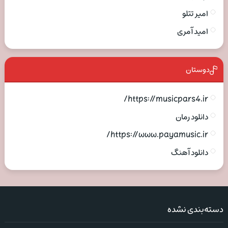
امیر تتلو
امید آمری
دوستان
https://musicpars4.ir/
دانلود رمان
https://www.payamusic.ir/
دانلود آهنگ
دسته‌بندی نشده