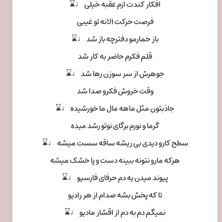
افکار کندت ازم عقبه خیلی ♩⌛
فرصت حرکت الانه تو غیبی
باز خمارمو دفترچه باز شد ♩⌛
قلم فکرم حاضر به کار شد
جوهرش از سر سوزن رها شد ♩⌛
وقت خروش فکرو صدا شد
جاذبتون مثل ماهه مال ما خورشیده ♩⌛
گرما و نورم برگای نوتو رشد میده
سطح کارو دیدی بی ریشه ساقه سست میشه ♩⌛
هرکه مارو نتونه ببینه دست و پا خشک میشه
پیوند میدن یه دم حرفای فارسیو ♩⌛
تا که پخش بشه صدام از هر رادیو
نمیگم دم به دم از اقشار مادیو ♩⌛