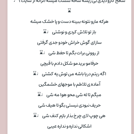
سطح کارو دیدی بی ریشه ساقه سست میشه (ترانه از سایت ) ♩
⌛
هرکه مارو نتونه ببینه دست و پا خشک میشه
باز تو تلاش کردی و نوشتی ♩⌛
سازای گوش خراش خودو جدی گرفتی
از روونی برات بگم تا حفظ شی ♩⌛
حرفامو بریدمو شکل دادم با قیچی
اگه ریتم دریا باشه من توش یه کشتی ♩⌛
آماده ی تلاطم با موجهای خشمگین
میگم تا له شی محو هوا مه شی ♩⌛
حریف نبودی نیستی بگو تا هیف شی
هی چوپ لای چرخ بذار بازم کنف شی ♩⌛
اشکالی نداره و نداره عیبی