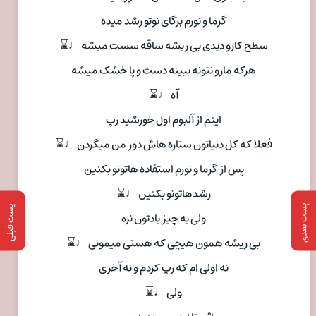
گرما و نورم برگای نوتو رشد میده
سطح کارو دیدی بی ریشه ساقه سست میشه ♩⌛
هرکه مارو نتونه ببینه دست و پا خشک میشه
آه ♩⌛
اینم از آلبوم اول خورشید رپ
فعلا که کل دنیاتون ستاره هاش دور من میگردن ♩⌛
پس از گرما و نورم استفاده هاتونو بکنین
رشدهاتونو بکنین ♩⌛
پست بعدی
پست قبلی
ولی یه چیز یادتون نره
بی ریشه همون هیچی که هستی میمونی ♩⌛
نه اولی ام که رپ کردم و نه آخری
ولی ♩⌛