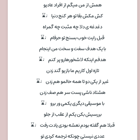
همش از من میگم از افراد عادیو
کش مکش بقا تو هر کنج دنیا ♩⌛
دغدغه ی دلا چه مثبت چه گمراه
قبل رایت خوب بسنج تو حرفام ♩⌛
با یک هدف سفت و سخت من اینجام
هدفم اینکه لاشخورهارو پر کنم ♩⌛
تازه اول کاریم ما بازیو گند زدن
غیر از یکی دو تا همه حالمو هم زدن ♩⌛
هشتاد ناشی پست سر هم صف زدن
با موسیقی دیگری یکمی ور برو ♩⌛
بررسیش بکن یکم از عقب از جلو
قبلا هم گفته بودم نعشه بودی یادت رفت ♩⌛
عددی نیستی چونکه ترجمه کردی تو