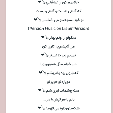
خلاصم کن از عشقایی 🪕❤
که گاهی هست و گاهی نیست
تو خوب سوختنو می شناسی 🪕❤
[Persian Music on ListenPersian]
سکوتو از اونم بهتر 🪕❤
من آتیشم یه کاری کن
نمونم زیر خاکستر 🪕❤
می خوام مثل همون روزا
که بارون بود و ابریشم 🪕❤
دوباره تو حریر تو
مث چشمات ابری شم 🪕❤
دلم با هر تپش با هر…
شکستن داره می فهمه 🪕❤