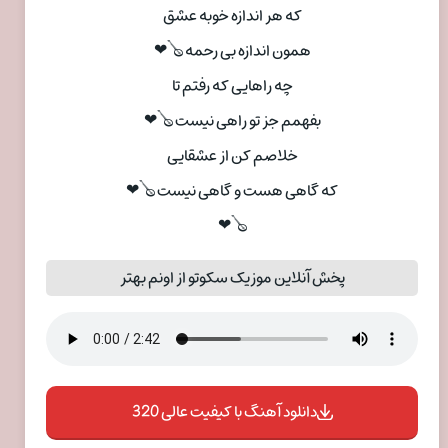
که هر اندازه خوبه عشق
همون اندازه بی رحمه 🪕❤
چه راهایی که رفتم تا
بفهمم جز تو راهی نیست 🪕❤
خلاصم کن از عشقایی
که گاهی هست و گاهی نیست 🪕❤
🪕❤
پخش آنلاین موزیک سکوتو از اونم بهتر
دانلود آهنگ با کیفیت عالی 320