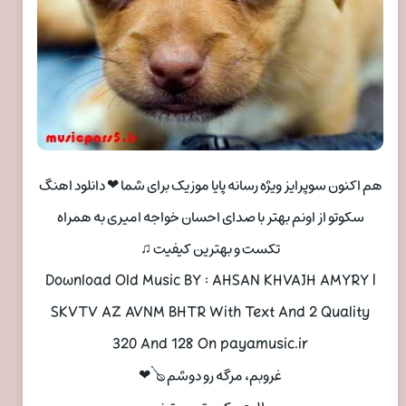
هم اکنون سوپرایز ویژه رسانه پایا موزیک برای شما ❤ دانلود اهنگ
سکوتو از اونم بهتر با صدای احسان خواجه امیری به همراه
تکست و بهترین کیفیت ♫
Download Old Music BY : AHSAN KHVAJH AMYRY |
SKVTV AZ AVNM BHTR With Text And 2 Quality
320 And 128 On payamusic.ir
غروبم، مرگه رو دوشم 🪕❤