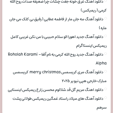
دانلود آهنگ غرق خونه جفت چشات چرا ضعیفه صدات روح الله
کرمی ( ریمیکس )
دانلود آهنگ مه جان مار از فاطمه عطایی ( رفیق بی کلک می جان
ماره )
دانلود آهنگ جدید اهورا الو سلام حبیبی با من نکن غریبی کامل
ریمیکس اینستاگرام
دانلود آهنگ جدید روح الله کرمی به نام آلفا Roholah Karami –
Alpha
دانلود آهنگ مری کریسمس merry christmas کریسمس
مبارک خارجی هپی نیو یر ۲۰۲۵
دانلود اهنگ مریم گل قد شلالوم محسن زارع ریمیکس اینستایی
دانلود آهنگ های میلاد راستاد غمگین ریمیکس طولانی پشت
سرهم