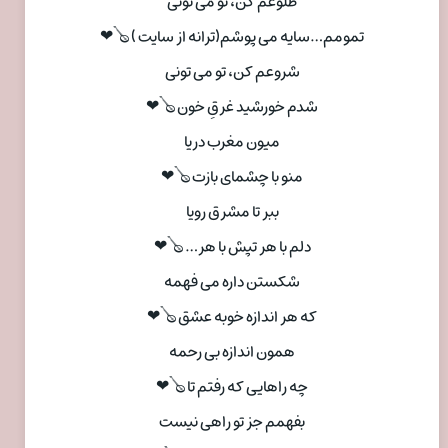
طلوعم کن، تو می تونی
تمومم…سایه می پوشم(ترانه از سایت ) 🪕❤
شروعم کن، تو می تونی
شدم خورشید غرقِ خون 🪕❤
میون مغرب دریا
منو با چشمای بازت 🪕❤
ببر تا مشرق رویا
دلم با هر تپش با هر… 🪕❤
شکستن داره می فهمه
که هر اندازه خوبه عشق 🪕❤
همون اندازه بی رحمه
چه راهایی که رفتم تا 🪕❤
بفهمم جز تو راهی نیست