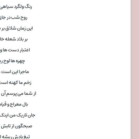
رنگ ولگرد سیاهی ه
روح شب در جای 
این زمان شلاق بر
بر بلاد شعله 
اعتبار دست ها و
چهره ها لوح ری
ماجرا این است 
زخم ما کهنه است 
از شما می پرسم آن
بال معراج و قی
جان تاریک من اینک
صبحگون از تابش 
تیغ یادش ریشه ان