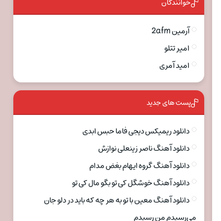
خوانندگان
آرمین 2afm
امیر تتلو
امید آمری
پست های جدید
دانلود ریمیکس دیجی فاما حبس ابدی
دانلود آهنگ ناصر زینعلی نوازش
دانلود آهنگ گروه ایهام بغض مدام
دانلود آهنگ خوشگل کی تو بگو مال کی تو
دانلود آهنگ معین با تو به هر چه که باید در دلو جان
می‌رسیدم من رسیدم