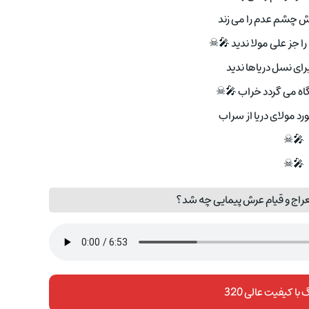
 چشم عدم را می زند
 جز علی مولا ندید 🎤☠
رای نسل دریاها ندید
گاه می گردد خراب 🎤☠
رد مولای دریا از سراب
🎤☠
🎤☠
راج و قیام عرش پیمایی چه شد؟
با کیفیت عالی 320