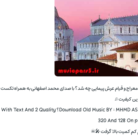
ال معراج و قیام عرش پیمایی چه شد؟ با صدای محمد اصفهانی به همراه تکست
رین کیفیت ♫
Download Old Music BY : MHMD ASFHANY | BAL MARAJ V GHYAM ARSH PYMAYY CHH SHD؟ With Text And 2 Quality
320 And 128 On p
 کم کمیت بالا گرفت 🎤☠