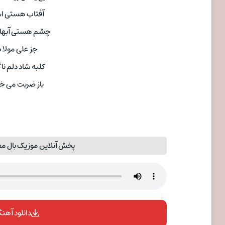
آفتاب هستی اش
چشم هستی آبها را
جز علی مولا ب
کلبه شاد دلم نا
باز ضربت می خو
پخش آنلاین موزیک بال مع
دانلود آهنگ 