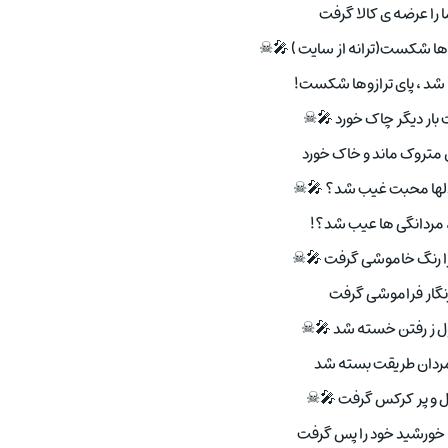
 را عرضه ی کالا گرفت
زوها شکست(ترانه از سایت ) 🎤☠
د ، پای ترازوها شکست!
بار دیگر چاک خورد 🎤☠
متروک ماند و خاک خورد
 دلها محبت غیب شد؟ 🎤☠
 مردانگی ها عیب شد؟!
ا رنگ خاموشی گرفت 🎤☠
نگار فراموشی گرفت
تاول ز رفتن خسته شد 🎤☠
مردان طریقت بسته شد
ال و پر کرکس گرفت 🎤☠
 خورشید خود را پس گرفت