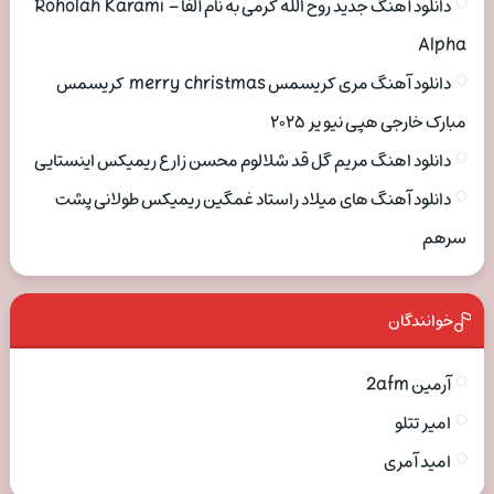
دانلود آهنگ جدید روح الله کرمی به نام آلفا Roholah Karami –
Alpha
دانلود آهنگ مری کریسمس merry christmas کریسمس
مبارک خارجی هپی نیو یر ۲۰۲۵
دانلود اهنگ مریم گل قد شلالوم محسن زارع ریمیکس اینستایی
دانلود آهنگ های میلاد راستاد غمگین ریمیکس طولانی پشت
سرهم
خوانندگان
آرمین 2afm
امیر تتلو
امید آمری