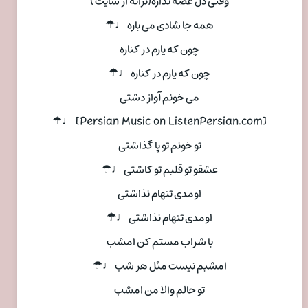
وقتی دل غصه نداره(ترانه از سایت )
همه جا شادی می باره ♩☂
چون که یارم در کناره
چون که یارم در کناره ♩☂
می خونم آواز دشتی
[Persian Music on ListenPersian.com] ♩☂
تو خونم تو پا گذاشتی
عشقو تو قلبم تو کاشتی ♩☂
اومدی تنهام نذاشتی
اومدی تنهام نذاشتی ♩☂
با شراب مستم کن امشب
امشبم نیست مثل هر شب ♩☂
تو حالم والا من امشب