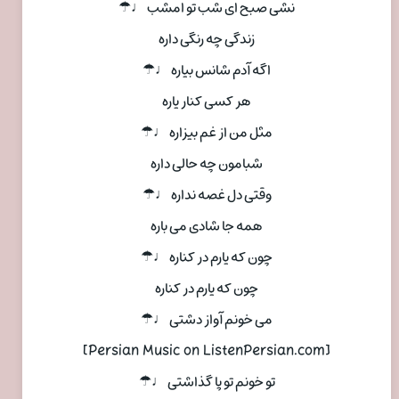
نشی صبح ای شب تو امشب ♩☂
زندگی چه رنگی داره
اگه آدم شانس بیاره ♩☂
هر کسی کنار یاره
مثل من از غم بیزاره ♩☂
شبامون چه حالی داره
وقتی دل غصه نداره ♩☂
همه جا شادی می باره
چون که یارم در کناره ♩☂
چون که یارم در کناره
می خونم آواز دشتی ♩☂
[Persian Music on ListenPersian.com]
تو خونم تو پا گذاشتی ♩☂