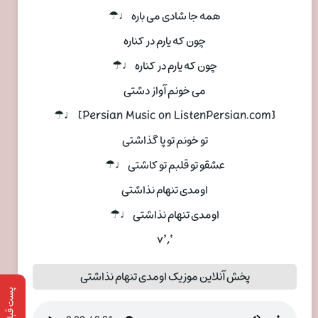
همه جا شادی می باره ♩☂
چون که یارم در کناره
چون که یارم در کناره ♩☂
می خونم آواز دشتی
[Persian Music on ListenPersian.com] ♩☂
تو خونم تو پا گذاشتی
عشقو تو قلبم تو کاشتی ♩☂
اومدی تنهام نذاشتی
اومدی تنهام نذاشتی ♩☂
‘,’v
پخش آنلاین موزیک اومدی تنهام نذاشتی
پست قبلی