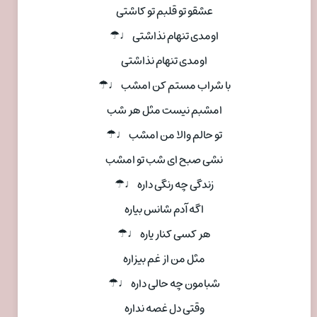
عشقو تو قلبم تو کاشتی
اومدی تنهام نذاشتی ♩☂
اومدی تنهام نذاشتی
با شراب مستم کن امشب ♩☂
امشبم نیست مثل هر شب
تو حالم والا من امشب ♩☂
نشی صبح ای شب تو امشب
زندگی چه رنگی داره ♩☂
اگه آدم شانس بیاره
هر کسی کنار یاره ♩☂
مثل من از غم بیزاره
شبامون چه حالی داره ♩☂
وقتی دل غصه نداره