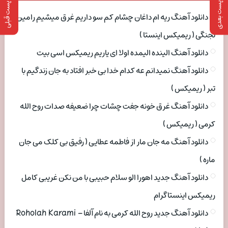
پست بعدی
پست قبلی
دانلود آهنگ ریه ام داغان چشام کم سو داریم غرق میشیم رامین
تجنگی ( ریمیکس اینستا )
دانلود آهنگ الینده الیمده اولا ای یاریم ریمیکس اسی بیت
دانلود آهنگ نمیدانم عه کدام خدا بی خبر افتاد به جان زندگیم با
تبر ( ریمیکس )
دانلود آهنگ غرق خونه جفت چشات چرا ضعیفه صدات روح الله
کرمی ( ریمیکس )
دانلود آهنگ مه جان مار از فاطمه عطایی ( رفیق بی کلک می جان
ماره )
دانلود آهنگ جدید اهورا الو سلام حبیبی با من نکن غریبی کامل
ریمیکس اینستاگرام
دانلود آهنگ جدید روح الله کرمی به نام آلفا Roholah Karami –