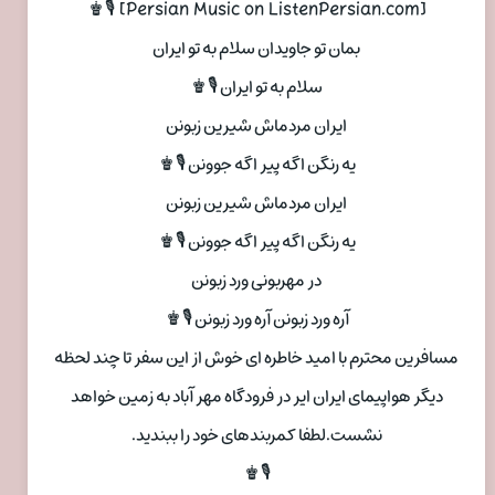
[Persian Music on ListenPersian.com] 🎙♚
بمان تو جاویدان سلام به تو ایران
سلام به تو ایران 🎙♚
ایران مردماش شیرین زبونن
یه رنگن اگه پیر اگه جوونن 🎙♚
ایران مردماش شیرین زبونن
یه رنگن اگه پیر اگه جوونن 🎙♚
در مهربونی ورد زبونن
آره ورد زبونن آره ورد زبونن 🎙♚
مسافرین محترم با امید خاطره ای خوش از این سفر تا چند لحظه
دیگر هواپیمای ایران ایر در فرودگاه مهر آباد به زمین خواهد
نشست.لطفا کمربندهای خود را ببندید.
🎙♚