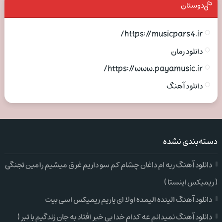
دوستان
https://musicpars4.ir/
دانلود رمان
https://www.payamusic.ir/
دانلود آهنگ
دسته‌بندی نشده
دانلود آهنگ ریه ام داغان چشام کم سو داریم غرق میشیم رامین تجنگی
( ریمیکس اینستا )
دانلود آهنگ الینده الیمده اولا ای یاریم ریمیکس اسی بیت
دانلود آهنگ نمیدانم عه کدام خدا بی خبر افتاد به جان زندگیم با تبر (