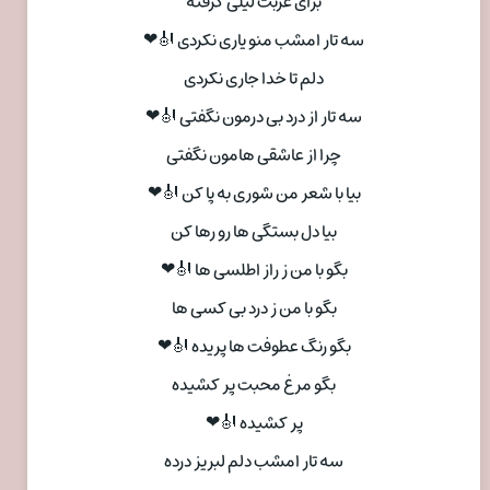
برای غربت لیلی گرفته
سه تار امشب منو یاری نکردی 🎻❤
دلم تا خدا جاری نکردی
سه تار از درد بی درمون نگفتی 🎻❤
چرا از عاشقی هامون نگفتی
بیا با شعر من شوری به پا کن 🎻❤
بیا دل بستگی ها رو رها کن
بگو با من ز راز اطلسی ها 🎻❤
بگو با من ز درد بی کسی ها
بگو رنگ عطوفت ها پریده 🎻❤
بگو مرغ محبت پر کشیده
پر کشیده 🎻❤
سه تار امشب دلم لبریز درده