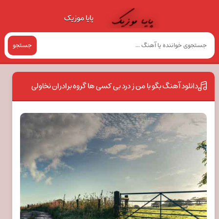
پایا موزیک
جستجو
دانلود آهنگ بگو با من ز درد بی کسی ها گروه برادران نخاولی