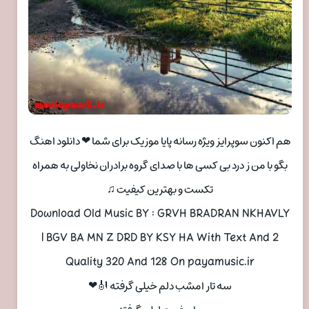
هم اکنون سوپرایز ویژه رسانه پایا موزیک برای شما ❤ دانلود اهنگ
بگو با من ز درد بی کسی ها با صدای گروه برادران نخاولی به همراه
تکست و بهترین کیفیت ♫
Download Old Music BY : GRVH BRADRAN NKHAVLY
| BGV BA MN Z DRD BY KSY HA With Text And 2
Quality 320 And 128 On payamusic.ir
سه تار امشب دلم خیلی گرفته 🎻❤