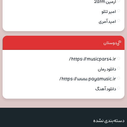
آرمین 2afm
امیر تتلو
امید آمری
دوستان
https://musicpars4.ir/
دانلود رمان
https://www.payamusic.ir/
دانلود آهنگ
دسته‌بندی نشده