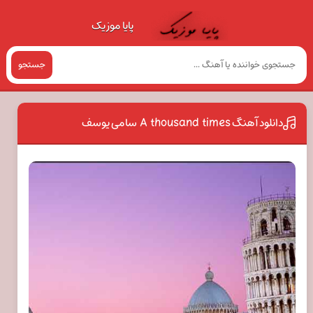
پایا موزیک
جستجو
دانلود آهنگ A thousand times سامی یوسف