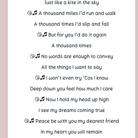
Just like a kite in the sky
A thousand miles I’d run and walk 🎜😘
A thousand times I’d slip and fall
But for you I’d do it again 🎜😘
A thousand times
No words are enough to convey 🎜😘
All the things I want to say
I won’t even try ‘Cos I know 🎜😘
Deep down you feel how much I care
Now I hold my head up high 🎜😘
I see my dreams coming true
Peace be with you my dearest friend 🎜😘
In my heart you will remain