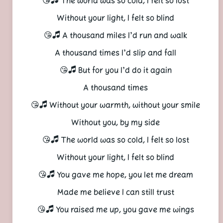
The world was so cold, I felt so lost 🎜😘
Without your light, I felt so blind
A thousand miles I’d run and walk 🎜😘
A thousand times I’d slip and fall
But for you I’d do it again 🎜😘
A thousand times
Without your warmth, without your smile 🎜😘
Without you, by my side
The world was so cold, I felt so lost 🎜😘
Without your light, I felt so blind
You gave me hope, you let me dream 🎜😘
Made me believe I can still trust
You raised me up, you gave me wings 🎜😘