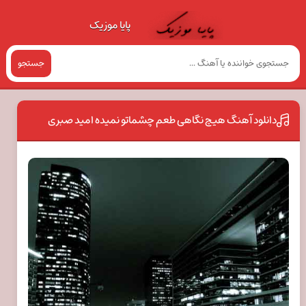
پایا موزیک
جستجو
دانلود آهنگ هیچ نگاهی طعم چشماتو نمیده امید صبری