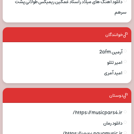
دانلود آهنگ های میلاد راستاد غمگین ریمیکس طولانی پشت
سرهم
خوانندگان
آرمین 2afm
امیر تتلو
امید آمری
دوستان
https://musicpars4.ir/
دانلود رمان
https://www.payamusic.ir/