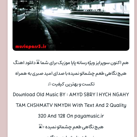
هم اکنون سوپرایز ویژه رسانه پایا موزیک برای شما ⌛ دانلود اهنگ
هیچ نگاهی طعم چشماتو نمیده با صدای امید صبری به همراه
تکست و بهترین کیفیت ♫
Download Old Music BY : AMYD SBRY | HYCH NGAHY
TAM CHSHMATV NMYDH With Text And 2 Quality
320 And 128 On payamusic.ir
هیچ نگاهی طعم چشماتو نمیده ♭⌛