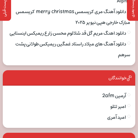
Alpha
پست بعدی
پست قبلی
دانلود آهنگ مری کریسمس merry christmas کریسمس
مبارک خارجی هپی نیو یر ۲۰۲۵
دانلود اهنگ مریم گل قد شلالوم محسن زارع ریمیکس اینستایی
دانلود آهنگ های میلاد راستاد غمگین ریمیکس طولانی پشت
سرهم
خوانندگان
آرمین 2afm
امیر تتلو
امید آمری