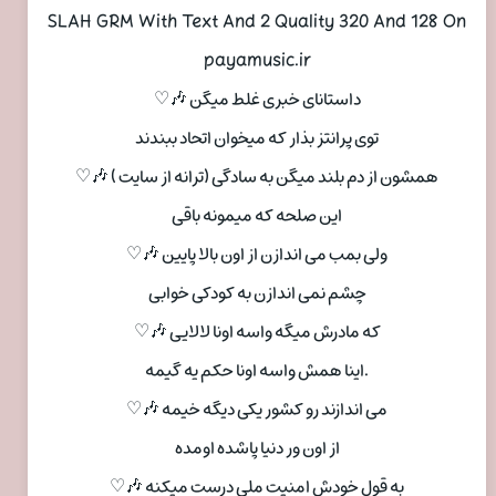
SLAH GRM With Text And 2 Quality 320 And 128 On
payamusic.ir
داستانای خبری غلط میگن 🎶♡
توی پرانتز بذار که میخوان اتحاد ببندند
همشون از دم بلند میگن به سادگی (ترانه از سایت ) 🎶♡
این صلحه که میمونه باقی
ولی بمب می اندازن از اون بالا پایین 🎶♡
چشم نمی اندازن به کودکی خوابی
که مادرش میگه واسه اونا لالایی 🎶♡
.اینا همش واسه اونا حکم یه گیمه
می اندازند رو کشور یکی دیگه خیمه 🎶♡
از اون ور دنیا پاشده اومده
به قول خودش امنیت ملی درست میکنه 🎶♡