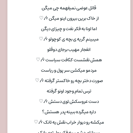
قاتل عوضی نمیفهمه چی میگن
از خاک برین بیرون اینو میگن 🎶♡
اما اونا به فکر نفت و چیزای دیگن
میبینم گریه ی بچه ی کوچولو 🎶♡
انفجار مهیب برجای دوقلو
همش نقشست کثافت سیاست 🎶♡
مردمو میکشن سر پول و ریاست
صورت دختر بچه رو خاکستر گرفته 🎶♡
ترس تمام وجود اونو گرفته
دست عروسکش توی دستش 🎶♡
داره میگرده ببینه پدر هستش؟
میکشه رو دیوار خراب نقش یه تانک 🎶♡
سربازای دشمن به فکر پول توی بانک