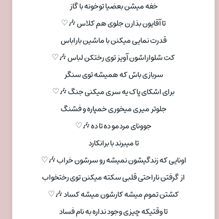
خفه میشن بعضیا توخونه با گاز
تا آقایون بذارن جلوی هم کلاس 🎶♡
قدرت نمایی میکنن با ماشین باراباس
کت شلواراشون آویز توی رختکن لباس 🎶♡
سربازی باش که همیشه توی سنگر
برای اشکای پاک یه سری میکنی جنگ 🎶♡
جلوتر میری میخوری خمپاره و فشنگ
جوونای مردمو ده تا ده 🎶♡
تا میبرند با برانکارد
اونایی که زندگیشون نمیشه رو سرشون خراب 🎶♡
از گرفتن ناراحتی قلبی سکته میکنن توی رختخواب
کشتن تموم میشه کارشون میشه کساد 🎶♡
تا وقتیکه چیزی وجود نداره به نام فساد