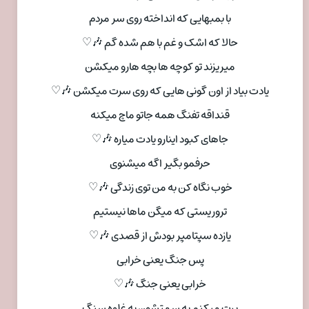
با بمبهایی که انداخته روی سر مردم
حالا که اشک و غم با هم شده گم 🎶♡
میریزند تو کوچه ها بچه هارو میکشن
یادت بیاد از اون گونی هایی که روی سرت میکشن 🎶♡
قنداقه تفنگ همه جاتو ماچ میکنه
جاهای کبود اینارو یادت میاره 🎶♡
حرفمو بگیر اگه میشنوی
خوب نگاه کن به من توی زندگی 🎶♡
تروریستی که میگن ماها نیستیم
یازده سپتامپر بودش از قصدی 🎶♡
پس جنگ یعنی خرابی
خرابی یعنی جنگ 🎶♡
پرت میکنم به سمتشون یه غلوه سنگ