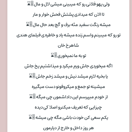
ولی یهو فلانی رو که میبینی میشی لال و مال 🎚⌛
تا الان که میدادی پشتش فحش خوار و مار
میشه رنگت سفید مثه برف و گچ بعد حال مال 🎚⌛
تو رو که میبینم واسم زنده میشه یاد و خاطره ی فیلمای هندی
شاهرخ خان
تو به ما نمیخوری 🎚⌛
اگه میخوردی جاش ورم میکرد و میذاشتیم یخ جاش
یا بخیه لازم میشد نیش و میشد زخم جاش 🎚⌛
میشینه تو جمع و میکروفونو دست میگیره
از خودم میپرسم این داداشمون چی میگه 🎚⌛
چیزایی که تعریف میکنرو اصلا کی دیده
یکم سعی کن خودت باشی مگه چی میشه 🎚⌛
هر روز داخل و خارج از دیارمون