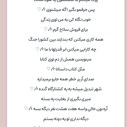
پس حرفمو بگیر اگه میشنوی 🎶♡
خوب نگاه کن به من توی زندگی
برای فروش سلاح گرم 🎶♡
همه کاری میکنن که بندازند بین کشورا جنگ
چه کارایی میکنن ابر قدرتها با ما 🎶♡
مینویسن همش از دم توی کتابا
مثل کتاب داستانا 🎶♡
صدای آزیر خطر همه جارو برمیداره
شهر تبدیل میشه به یه کشتارگاه گنده 🎶♡
میری بگیری از بغلیت یه بسته
آره نون خالی واسه هفت هشت نفر دیگه بسه 🎶♡
دیگه نداری تو یه دونه بستم