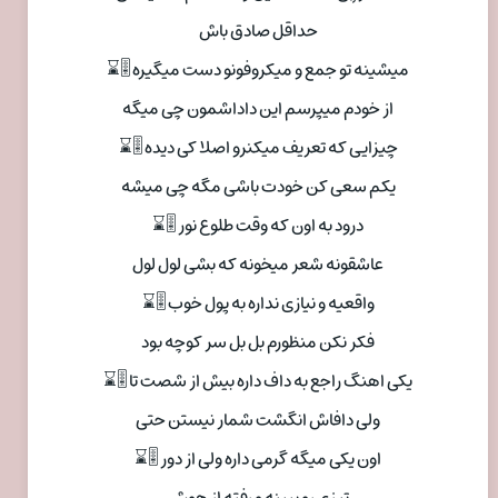
حداقل صادق باش
میشینه تو جمع و میکروفونو دست میگیره 🎚⌛
از خودم میپرسم این داداشمون چی میگه
چیزایی که تعریف میکنرو اصلا کی دیده 🎚⌛
یکم سعی کن خودت باشی مگه چی میشه
درود به اون که وقت طلوع نور 🎚⌛
عاشقونه شعر میخونه که بشی لول لول
واقعیه و نیازی نداره به پول خوب 🎚⌛
فکر نکن منظورم بل بل سر کوچه بود
یکی اهنگ راجع به داف داره بیش از شصت تا 🎚⌛
ولی دافاش انگشت شمار نیستن حتی
اون یکی میگه گرمی داره ولی از دور 🎚⌛