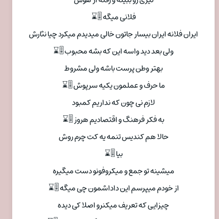
تیزی رو ببینه و رفته از هوش
فلانی میگه 🎚⌛
ایران فلانه ایران بیسار جاتون خالی میدیدم میکرد چیا نثارش
ولی بعد دید واسه این که بشه محبوب 🎚⌛
بهتر وطن پرست باشه ولی مشروط
ما حرف و عملمون یکیه سرپوش 🎚⌛
لازم نی چون که نداریم کمبود
به فکر فرهنگ و اقتصادیم هروز 🎚⌛
حالا هم کندیس تنمه یه کت چرم روش
بیا 🎚⌛
میشینه تو جمع و میکروفونو دست میگیره
از خودم میپرسم این داداشمون چی میگه 🎚⌛
چیزایی که تعریف میکنرو اصلا کی دیده