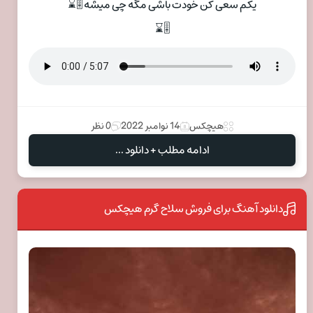
یکم سعی کن خودت باشی مگه چی میشه 🎚⌛
🎚⌛
هیچکس
14 نوامبر 2022
0 نظر
ادامه مطلب + دانلود ...
دانلود آهنگ برای فروش سلاح گرم هیچکس