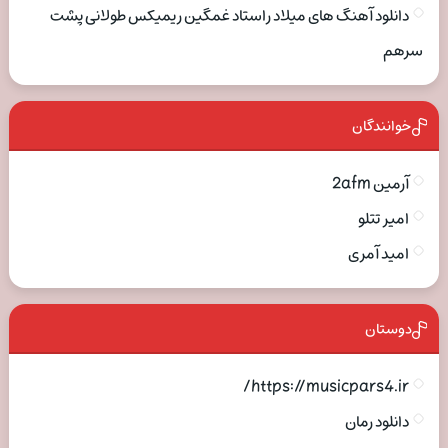
دانلود آهنگ های میلاد راستاد غمگین ریمیکس طولانی پشت
سرهم
خوانندگان
آرمین 2afm
امیر تتلو
امید آمری
دوستان
https://musicpars4.ir/
دانلود رمان