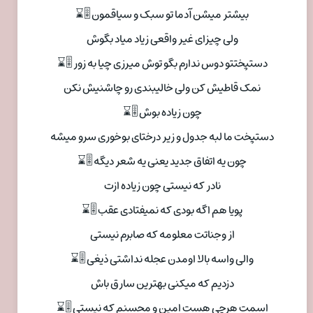
بیشتر میشن آدما تو سبک و سیاقمون 🎚⌛
ولی چیزای غیر واقعی زیاد میاد بگوش
دستپختتو دوس ندارم بگو توش میرزی چیا به زور 🎚⌛
نمک قاطیش کن ولی خالیبندی رو چاشنیش نکن
چون زیاده بوش 🎚⌛
دستپخت ما لبه جدول و زیر درختای بوخوری سرو میشه
چون یه اتفاق جدید یعنی یه شعر دیگه 🎚⌛
نادر که نیستی چون زیاده ازت
پویا هم اگه بودی که نمیفتادی عقب 🎚⌛
از وجناتت معلومه که صابرم نیستی
والی واسه بالا اومدن عجله نداشتی ذیغی 🎚⌛
دزدیم که میکنی بهترین سارق باش
اسمت هرچی هست امین و محسنم که نیستی 🎚⌛