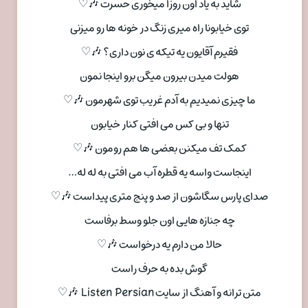
شاید به یاد اون روزا میخوری حسرت 🎶♡
توی خیابونا راه میری زنگ در خونه ها رو میزنی
فقیرم آقایون یه تیکه ی نون داری؟ 🎶♡
هولت میدن بیرون میگن برو اینجا نمون
ما چیزی نمیدیم به آدم غریب توی شهرمون 🎶♡
تنها و بی کس می افتی کنار خیابون
کمک تف میکنن بعضی ها هم رومون 🎶♡
اینجاست واسه یه قطره آب می افتی به له له…
صدای پارس سگاشون از صد و پنج متری پیداست 🎶♡
چه جنازه هایی اون جلو وسط برفاست
حالا من دارم یه درخواست 🎶♡
گوش بده به حرف راست
متن ترانه و آهنگ از سایت Listen Persian 🎶♡