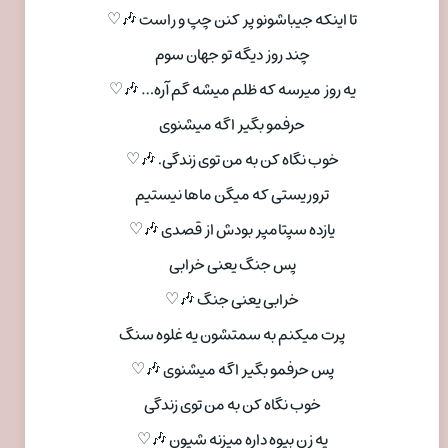
تا اینکه جیباشونو پر کنن چپ و راست 🎶♡
چند روز دیگه تو جهان سوم
یه روز میرسه که ظلم میشه گم آره… 🎶♡
حرفمو بگیر اگه میشنوی
خوب نگاه کن به من توی زندگی. 🎶♡
تروریستی که میگن ماها نیستیم
یازده سپتامپر بودش از قصدی 🎶♡
پس جنگ یعنی خرابی
خرابی یعنی جنگ 🎶♡
پرت میکنم به سمتشون یه غلوه سنگ
پس حرفمو بگیر اگه میشنوی 🎶♡
خوب نگاه کن به من توی زندگی
یه زن بیوه داره میزنه شیون 🎶♡