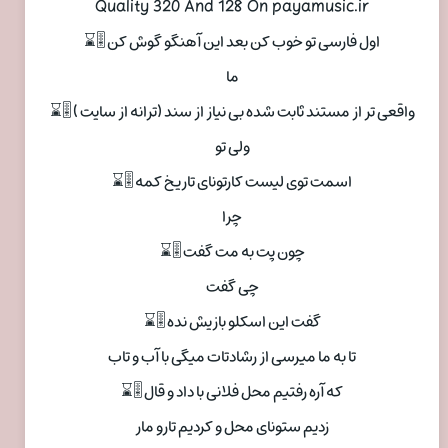
Quality 320 And 128 On payamusic.ir
اول فارسی تو خوب کن بعد این آهنگو گوش کن 🎚⌛
ما
واقعی تر از مستند ثابت شده بی نیاز از سند (ترانه از سایت ) 🎚⌛
ولی تو
اسمت توی لیست کارتونای تاریخ کمه 🎚⌛
چرا
چون پت به مت گفت 🎚⌛
چی گفت
گفت این اسکلو بازیش نده 🎚⌛
تا به ما میرسی از رشادتات میگی با آب و تاب
که آره رفتیم محل فلانی با داد و قال 🎚⌛
زدیم ستونای محل و کردیم تارو مار