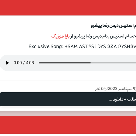
م استپس دیس رضا پیشرو
 حسام استپس بنام دیس رضا پیشرو از
پایا موزیک
Exclusive Song: HSAM ASTPS | DYS RZA PYSHRV 
9 سپتامبر 2023
0 نظر
لب + دانلود ...