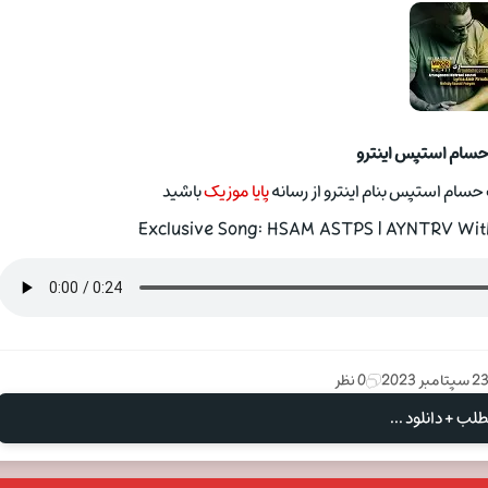
حسام استپس اینترو
سام استپس بنام اینترو از رسانه
پایا موزیک
باشید
Exclusive Song: HSAM ASTPS | AYNTRV With
2 سپتامبر 2023
0 نظر
لب + دانلود ...