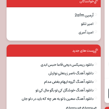
خوانندگان
آرمین 2afm
امیر تتلو
امید آمری
پست های جدید
دانلود ریمیکس دیجی فاما حبس ابدی
دانلود آهنگ ناصر زینعلی نوازش
دانلود آهنگ گروه ایهام بغض مدام
دانلود آهنگ خوشگل کی تو بگو مال کی تو
دانلود آهنگ معین با تو به هر چه که باید در دلو جان
می‌رسیدم من رسیدم