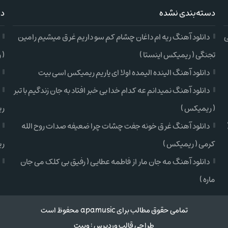
دسته‌بندی نشده
دس
ی
دانلود آهنگ ریه ام داغان چشام کم سو داریم غرق میشیم رامین
تجنگی ( ریمیکس اینستا )
( 
دانلود آهنگ الینده الیمده اولا ای یاریم ریمیکس اسی بیت
دانلود آهنگ نمیدانم عه کدام خدا بی خبر افتاد به جان زندگیم با تبر
( ریمیکس )
ری
دانلود آهنگ غرق خونه جفت چشات چرا ضعیفه صدات روح الله
کرمی ( ریمیکس )
ری
دانلود آهنگ مه جان مار از فاطمه عطایی ( رفیق بی کلک می جان
ماره )
تمامی حقوق مطالب برای apamusic محفوظ است
طراحی قالب وردپرس
:
وبیت