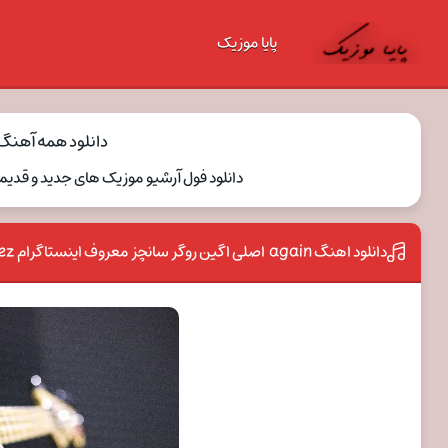
پایا موزیک
دانلود همه آهنگ های nchez
دانلود فول آرشیو موزیک های جدید و قدیمی و ریمیکس er sanchez
دانلود اهنگ again اصلی اگین روگر سانچز معروف اینستاگرام roger sanchez