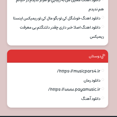
دانلود آهنگ معین من به زیباییِ تو هرگز ندیدم در خیالم
هم ندیدم
دانلود اهنگ خوشگل کی تو بگو مال کی تو ریمیکس اینستا
دانلود اهنگ اصلا خبر داری چقدر دلتنگتم بی معرفت
ریمیکس
دوستان
https://musicpars4.ir/
دانلود رمان
https://www.payamusic.ir/
دانلود آهنگ