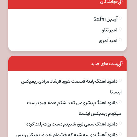
خوانندگان
آرمین 2afm
امیر تتلو
امید آمری
پست های جدید
دانلود اهنگ یادته قسمت هورد فرشاد مرادی ریمیکس
اینستا
دانلود اهنگ پیشرو من که داشتم همه چیو درست
میکردم ریمیکس اینستا
دانلود اهنگ سمی لون شنیدم دست روت بلند کرده
دانلود آهنگ دو سه شبه که چشمام به دره ریمیکس بیس