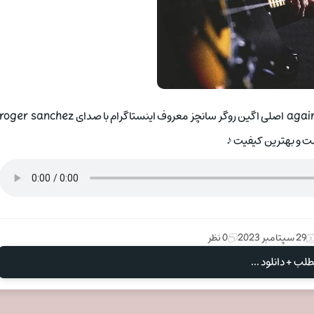
با ما باشید با سوپرایز بزرگ این ساعت رسانه پایا موزیک ♪ دانلود اهنگ again اصلی اگین روگر سانچز معروف اینستاگرام با صدای oger sanchez
ت و بهترین کیفیت ♪
29 سپتامبر 2023
0 نظر
لب + دانلود ...