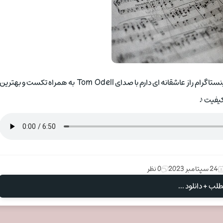
با ما باشید با ♫ دانلود اهنگ با انادر لاو On another love ریمیکس اینستاگرام راز عاشقانه ای دارم با صدای Tom Odell به همراه تکست و بهتری
یفیت ♪
24 سپتامبر 2023
0 نظر
لب + دانلود ...