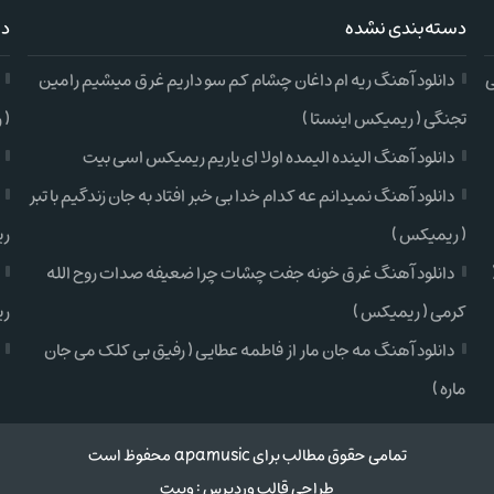
دسته‌بندی نشده
دس
ی
دانلود آهنگ ریه ام داغان چشام کم سو داریم غرق میشیم رامین
تجنگی ( ریمیکس اینستا )
( 
دانلود آهنگ الینده الیمده اولا ای یاریم ریمیکس اسی بیت
دانلود آهنگ نمیدانم عه کدام خدا بی خبر افتاد به جان زندگیم با تبر
( ریمیکس )
ری
دانلود آهنگ غرق خونه جفت چشات چرا ضعیفه صدات روح الله
کرمی ( ریمیکس )
ری
دانلود آهنگ مه جان مار از فاطمه عطایی ( رفیق بی کلک می جان
ماره )
تمامی حقوق مطالب برای apamusic محفوظ است
طراحی قالب وردپرس
:
وبیت