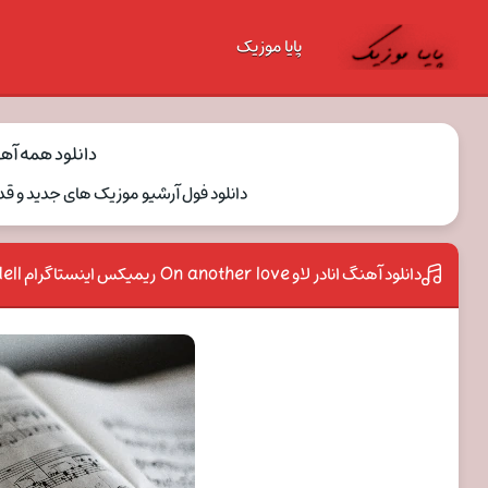
پایا موزیک
دانلود همه آهنگ ها
دانلود فول آرشیو موزیک های جدید و قدیمی و ریمیکس ell
دانلود آهنگ انادر لاو On another love ریمیکس اینستاگرام Tom Odell