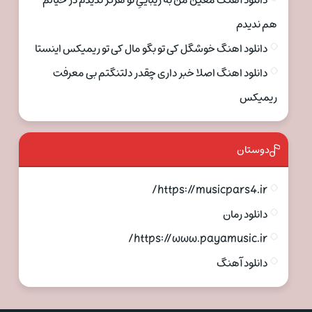
دانلود آهنگ معین من به زیباییِ تو هرگز ندیدم در خیالم
هم ندیدم
دانلود اهنگ خوشگل کی تو بگو مال کی تو ریمیکس اینستا
دانلود اهنگ اصلا خبر داری چقدر دلتنگتم بی معرفت
ریمیکس
دوستان
https://musicpars4.ir/
دانلود رمان
https://www.payamusic.ir/
دانلود آهنگ