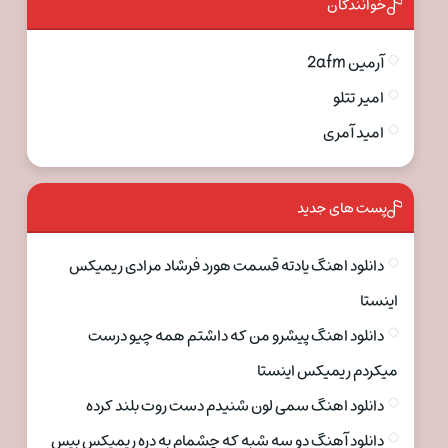
خوانندگان
آرمین 2afm
امیر تتلو
امید آمری
پست های جدید
دانلود اهنگ یادته قسمت هورد فرشاد مرادی ریمیکس
اینستا
دانلود اهنگ پیشرو من که داشتم همه چیو درست
میکردم ریمیکس اینستا
دانلود اهنگ سمی لون شنیدم دست روت بلند کرده
دانلود آهنگ دو سه شبه که چشمام به دره ریمیکس بیس