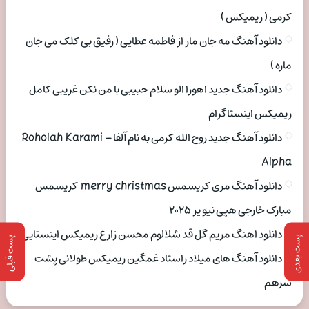
کرمی ( ریمیکس )
دانلود آهنگ مه جان مار از فاطمه عطایی ( رفیق بی کلک می جان
ماره )
دانلود آهنگ جدید اهورا الو سلام حبیبی با من نکن غریبی کامل
ریمیکس اینستاگرام
دانلود آهنگ جدید روح الله کرمی به نام آلفا Roholah Karami –
Alpha
دانلود آهنگ مری کریسمس merry christmas کریسمس
مبارک خارجی هپی نیو یر ۲۰۲۵
دانلود اهنگ مریم گل قد شلالوم محسن زارع ریمیکس اینستایی
پست بعدی
پست قبلی
دانلود آهنگ های میلاد راستاد غمگین ریمیکس طولانی پشت
سرهم